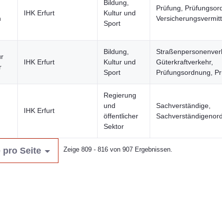
Bildung,
Prüfung, Prüfungsor
IHK Erfurt
Kultur und
n
Versicherungsvermitt
Sport
Bildung,
Straßenpersonenver
ür
IHK Erfurt
Kultur und
Güterkraftverkehr,
r
Sport
Prüfungsordnung, Pr
Regierung
und
Sachverständige,
IHK Erfurt
öffentlicher
Sachverständigenor
Sektor
 pro Seite
Zeige 809 - 816 von 907 Ergebnissen.