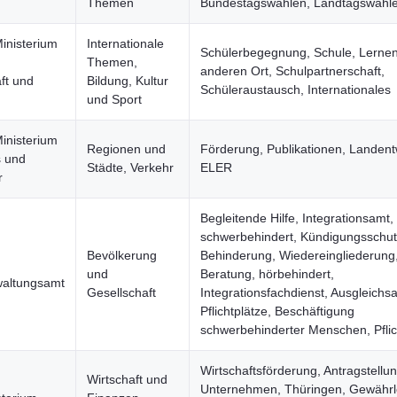
Themen
Bundestagswahlen, Landtagswahl
inisterium
Internationale
Schülerbegegnung, Schule, Lerne
Themen,
anderen Ort, Schulpartnerschaft,
ft und
Bildung, Kultur
Schüleraustausch, Internationales
und Sport
inisterium
Regionen und
Förderung, Publikationen, Landent
s und
Städte, Verkehr
ELER
r
Begleitende Hilfe, Integrationsamt,
schwerbehindert, Kündigungsschut
Bevölkerung
Behinderung, Wiedereingliederung
und
Beratung, hörbehindert,
altungsamt
Gesellschaft
Integrationsfachdienst, Ausgleichs
Pflichtplätze, Beschäftigung
schwerbehinderter Menschen, Pfli
Wirtschaftsförderung, Antragstellun
Wirtschaft und
Unternehmen, Thüringen, Gewährl