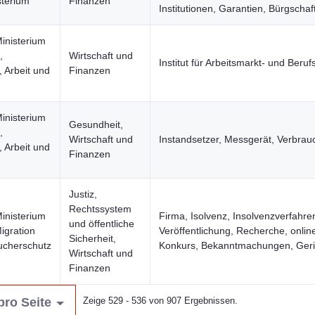
sterium
Finanzen
Institutionen, Garantien, Bürgschaf
inisterium
,
Wirtschaft und
Institut für Arbeitsmarkt- und Beru
 Arbeit und
Finanzen
inisterium
Gesundheit,
,
Wirtschaft und
Instandsetzer, Messgerät, Verbrau
 Arbeit und
Finanzen
Justiz,
Rechtssystem
inisterium
Firma, Isolvenz, Insolvenzverfahre
und öffentliche
Migration
Veröffentlichung, Recherche, online
Sicherheit,
ucherschutz
Konkurs, Bekanntmachungen, Geric
Wirtschaft und
Finanzen
pro Seite
Zeige 529 - 536 von 907 Ergebnissen.