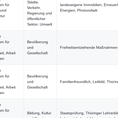
Städte,
um für
landeseigene Immobilien, Erneuer
Verkehr,
 und
Energien, Photovoltaik
Regierung und
ktur
öffentlicher
Sektor, Umwelt
r
um für
Bevölkerung
und
Freiheitsentziehende Maßnahmen
it, Arbeit
Gesellschaft
uen
r
um für
Bevölkerung
und
Familienfreundlich, Leitbild, Thüri
it, Arbeit
Gesellschaft
uen
r
um für
Bildung, Kultur
Staatsprüfung, Thüringer Lehrerbi