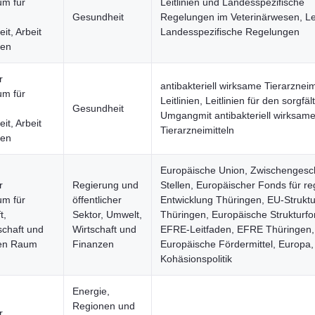
um für
Leitlinien und Landesspezifische
Gesundheit
Regelungen im Veterinärwesen, Lei
it, Arbeit
Landesspezifische Regelungen
uen
r
antibakteriell wirksame Tierarzneimi
um für
Leitlinien, Leitlinien für den sorgfäl
Gesundheit
Umgangmit antibakteriell wirksam
it, Arbeit
Tierarzneimitteln
uen
Europäische Union, Zwischengesch
r
Regierung und
Stellen, Europäischer Fonds für re
um für
öffentlicher
Entwicklung Thüringen, EU-Strukt
t,
Sektor, Umwelt,
Thüringen, Europäische Strukturfo
schaft und
Wirtschaft und
EFRE-Leitfaden, EFRE Thüringen,
hen Raum
Finanzen
Europäische Fördermittel, Europa,
Kohäsionspolitik
Energie,
Regionen und
r