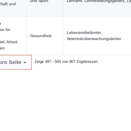
und Sport
Lehramt, Lehrerbildungsgesetz, L
haft und
r
um für
Lebensmittelämter,
Gesundheit
Veterinärüberwachungsämter
it, Arbeit
uen
pro Seite
Zeige 497 - 504 von 907 Ergebnissen.