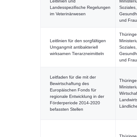
Leitlinien und
Ministeri
Landesspezifische Regelungen
Soziales,
im Veterinärwesen
Gesundhe
und Fra
Thüringe
Leitlinien für den sorgfältigen
Ministeri
Umgangmit antibakteriell
Soziales,
wirksamen Tierarzneimitteln
Gesundhe
und Fra
Leitfaden für die mit der
Thüringe
Bewirtschaftung des
Ministeri
Europäischen Fonds für
Wirtschaf
regionale Entwicklung in der
Landwirt
Förderperiode 2014-2020
Ländlic
befassten Stellen
Thüringe