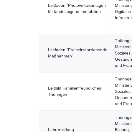
Leitfaden "Photovoltaikanlagen
Ministeri
für landeseigene Immobilien"
Digitales
Infrastru
Thüringe
Ministeri
Leitfaden "Freiheitsentziehende
Soziales,
Maßnahmen"
Gesundhe
und Fra
Thüringe
Ministeri
Leitbild Familienfreundliches
Soziales,
Thüringen
Gesundhe
und Fra
Thüringe
Ministeri
Lehrerbildung
Bildung,