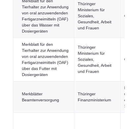
Merkblatt für den
Thüringer
Tierhalter zur Anwendung
Ministerium für
von oral anzuwendenden
Soziales,
Ge
Fertigarzneimitteln (OAF)
Gesundheit, Arbeit
über das Wasser mit
und Frauen
Dosiergeräten
Merkblatt für den
Thüringer
Tierhalter zur Anwendung
Ministerium für
von oral anzuwendenden
Soziales,
Ge
Fertigarzneimitteln (OAF)
Gesundheit, Arbeit
über das Futter mit
und Frauen
Dosiergeräten
Re
Merkblätter
Thüringer
un
Beamtenversorgung
Finanzministerium
öf
Se