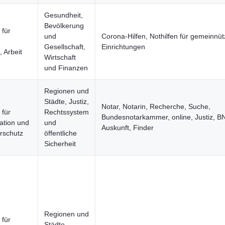
Gesundheit,
Bevölkerung
 für
und
Corona-Hilfen, Nothilfen für gemeinnüt
Gesellschaft,
Einrichtungen
 Arbeit
Wirtschaft
n
und Finanzen
Regionen und
Städte, Justiz,
Notar, Notarin, Recherche, Suche,
 für
Rechtssystem
Bundesnotarkammer, online, Justiz, B
ration und
und
Auskunft, Finder
rschutz
öffentliche
Sicherheit
Regionen und
 für
Städte,