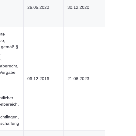
26.05.2020
30.12.2020
kte
be,
g gemäß §
,
-
gaberecht,
 Vergabe
06.12.2016
21.06.2023
tlicher
enbereich,
chtlingen,
eschaffung