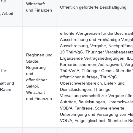
 für
Wirtschaft
Öffentlich geförderte Beschäftigung
und Finanzen
 Arbeit
n
erhöhte Wertgrenzen für die Beschrän
Ausschreibung und Freihändige Verga
Ausschreibung, Vergabe, Nachprüfun
19 ThürVgG, Thüringer Vergabegesetz
Regionen und
Ergänzende Vertragsbedingungen, ILO
Städte,
Kernarbeitsnormen, Auftragswert, Ver
Regierung
 für
ThürVVöA, Thüringer Gesetz über die
und
öffentlicher Aufträge, ThürVgG,
öffentlicher
haft und
Oberschwellenbereich, Liefer- und
Sektor,
n Raum
Dienstleistungen, Thüringer
Wirtschaft
Verwaltungsvorschrift zur Vergabe öffen
und Finanzen
Aufträge, Bauleistungen, Unterschwell
VOB/A, Tariftreue, Schwellenwerte,
Unterbringung und Versorgung von Flü
VOL/A, Entgeltgleichheit, öffentliche B