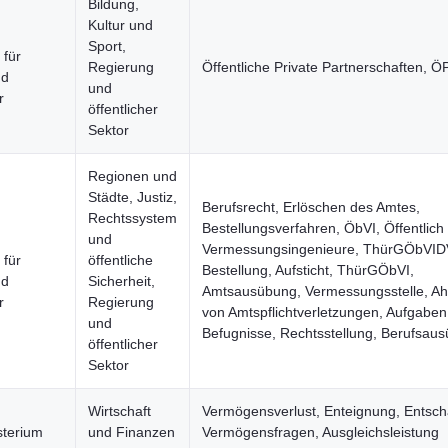
Bildung,
Kultur und
Sport,
 für
Regierung
Öffentliche Private Partnerschaften, Ö
nd
und
r
öffentlicher
Sektor
Regionen und
Städte, Justiz,
Berufsrecht, Erlöschen des Amtes,
Rechtssystem
Bestellungsverfahren, ÖbVI, Öffentlich 
und
Vermessungsingenieure, ThürGÖbVID
 für
öffentliche
Bestellung, Aufsticht, ThürGÖbVI,
nd
Sicherheit,
Amtsausübung, Vermessungsstelle, A
r
Regierung
von Amtspflichtverletzungen, Aufgabe
und
Befugnisse, Rechtsstellung, Berufsau
öffentlicher
Sektor
Wirtschaft
Vermögensverlust, Enteignung, Entsch
sterium
und Finanzen
Vermögensfragen, Ausgleichsleistung