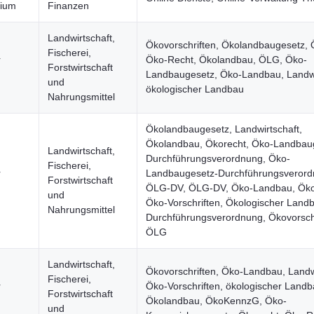
rium
Finanzen
Landwirtschaft,
Ökovorschriften, Ökolandbaugesetz, 
Fischerei,
r
Öko-Recht, Ökolandbau, ÖLG, Öko-
Forstwirtschaft
Landbaugesetz, Öko-Landbau, Landwi
und
ökologischer Landbau
Nahrungsmittel
Ökolandbaugesetz, Landwirtschaft,
Ökolandbau, Ökorecht, Öko-Landbau
Landwirtschaft,
Durchführungsverordnung, Öko-
Fischerei,
r
Landbaugesetz-Durchführungsverord
Forstwirtschaft
ÖLG-DV, ÖLG-DV, Öko-Landbau, Öko
und
Öko-Vorschriften, Ökologischer Land
Nahrungsmittel
Durchführungsverordnung, Ökovorschr
ÖLG
Landwirtschaft,
Ökovorschriften, Öko-Landbau, Landwi
Fischerei,
r
Öko-Vorschriften, ökologischer Landb
Forstwirtschaft
Ökolandbau, ÖkoKennzG, Öko-
und