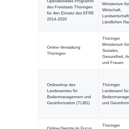
Operationelles Programm
Ministerium fü
des Freistaats Thüringen
Wirtschaft,
für den Einsatz des EFRE
Landwirtschaf
2014-2020
Ländlichen R
Thüringer
Ministerium fü
Online-Verwaltung
Soziales,
Thüringen
Gesundheit, Ar
und Frauen
Onlineshop des
Thüringer
Landesamtes für
Landesamt für
Bodenmanagement und
Bodenmanage
Geoinformation (TLBG)
und Geoinform
Thüringer
Online-Dienste im Focus