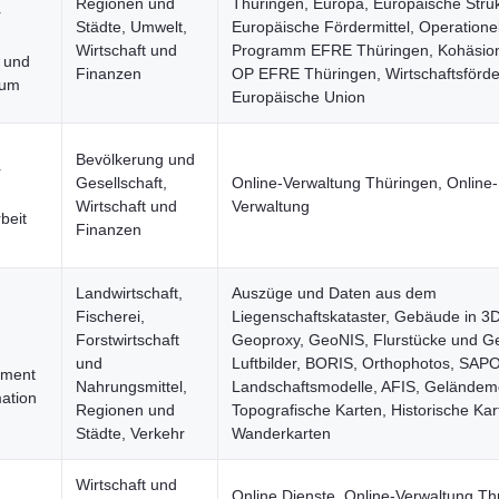
Regionen und
Thüringen, Europa, Europäische Struk
r
Städte, Umwelt,
Europäische Fördermittel, Operatione
Wirtschaft und
Programm EFRE Thüringen, Kohäsions
t und
Finanzen
OP EFRE Thüringen, Wirtschaftsförde
aum
Europäische Union
Bevölkerung und
r
Gesellschaft,
Online-Verwaltung Thüringen, Online-
Wirtschaft und
Verwaltung
beit
Finanzen
Landwirtschaft,
Auszüge und Daten aus dem
Fischerei,
Liegenschaftskataster, Gebäude in 3D
Forstwirtschaft
Geoproxy, GeoNIS, Flurstücke und G
und
Luftbilder, BORIS, Orthophotos, SAP
ment
Nahrungsmittel,
Landschaftsmodelle, AFIS, Geländemo
ation
Regionen und
Topografische Karten, Historische Kar
Städte, Verkehr
Wanderkarten
Wirtschaft und
Online Dienste, Online-Verwaltung Th