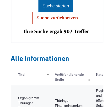
Suche starten
Suche zurücksetzen
Ihre Suche ergab 907 Treffer
Alle Informationen
Titel
Veröffentlichende
Katego
Stelle
Regier
und
Organigramm
Thüringer
öffentl
Thüringer
Finanzministerium
Sektor,