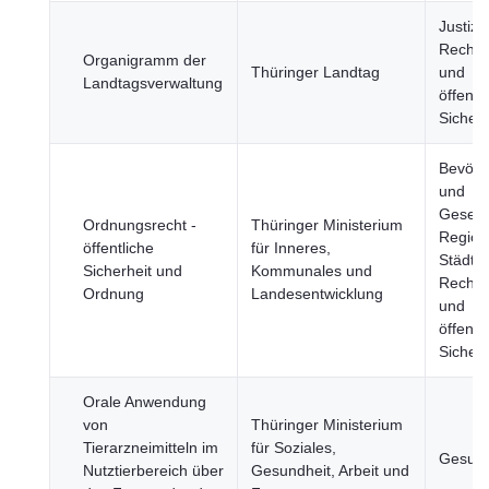
Justiz,
Rechts
Organigramm der
Thüringer Landtag
und
Landtagsverwaltung
öffentl
Sicherh
Bevölk
und
Gesells
Ordnungsrecht -
Thüringer Ministerium
Region
öffentliche
für Inneres,
Städte,
Sicherheit und
Kommunales und
Rechts
Ordnung
Landesentwicklung
und
öffentl
Sicherh
Orale Anwendung
von
Thüringer Ministerium
Tierarzneimitteln im
für Soziales,
Gesund
Nutztierbereich über
Gesundheit, Arbeit und