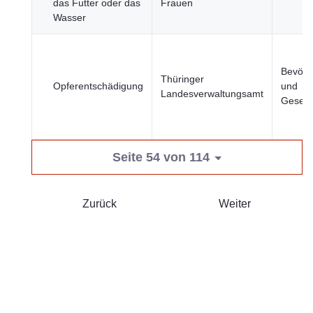
das Futter oder das
Frauen
Wasser
Bevölk
Thüringer
Opferentschädigung
und
Landesverwaltungsamt
Gesells
Seite 54 von 114
Zurück
Weiter