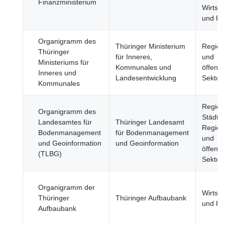
Finanzministerium
Wirtsch
und Fi
Organigramm des
Thüringer Ministerium
Regier
Thüringer
für Inneres,
und
Ministeriums für
Kommunales und
öffentl
Inneres und
Landesentwicklung
Sektor
Kommunales
Region
Organigramm des
Städte,
Landesamtes für
Thüringer Landesamt
Regier
Bodenmanagement
für Bodenmanagement
und
und Geoinformation
und Geoinformation
öffentl
(TLBG)
Sektor
Organigramm der
Wirtsch
Thüringer
Thüringer Aufbaubank
und Fi
Aufbaubank