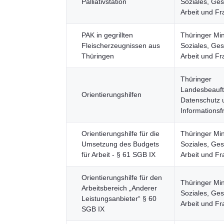
Palliativstation
Soziales, Ges
Arbeit und F
PAK in gegrillten
Thüringer Min
Fleischerzeugnissen aus
Soziales, Ges
Thüringen
Arbeit und F
Thüringer
Landesbeauftr
Orientierungshilfen
Datenschutz 
Informationsfr
Orientierungshilfe für die
Thüringer Min
Umsetzung des Budgets
Soziales, Ges
für Arbeit - § 61 SGB IX
Arbeit und F
Orientierungshilfe für den
Thüringer Min
Arbeitsbereich „Anderer
Soziales, Ges
Leistungsanbieter“ § 60
Arbeit und F
SGB IX