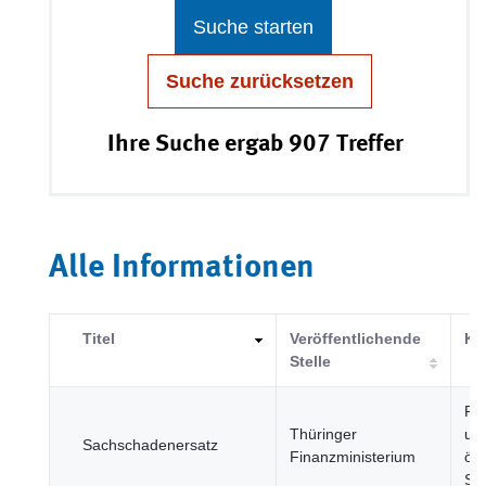
Suche starten
Suche zurücksetzen
Ihre Suche ergab 907 Treffer
Alle Informationen
Titel
Veröffentlichende
Ka
Stelle
Re
Thüringer
un
Sachschadenersatz
Finanzministerium
öff
Se