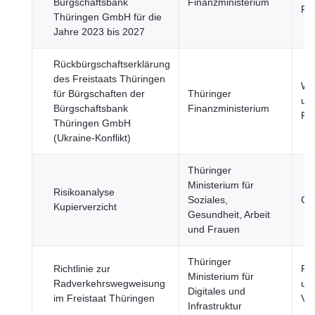
Bürgschaftsbank
Finanzministerium
Fi
Thüringen GmbH für die
Jahre 2023 bis 2027
Rückbürgschaftserklärung
des Freistaats Thüringen
Wir
für Bürgschaften der
Thüringer
un
Bürgschaftsbank
Finanzministerium
Fi
Thüringen GmbH
(Ukraine-Konflikt)
Thüringer
Ministerium für
Risikoanalyse
Soziales,
Ge
Kupierverzicht
Gesundheit, Arbeit
und Frauen
Thüringer
Richtlinie zur
Re
Ministerium für
Radverkehrswegweisung
und
Digitales und
im Freistaat Thüringen
Ve
Infrastruktur