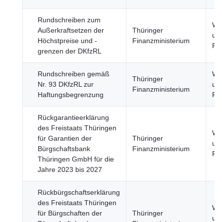
Rundschreiben zum
Wir
Außerkraftsetzen der
Thüringer
un
Höchstpreise und -
Finanzministerium
Fi
grenzen der DKfzRL
Rundschreiben gemäß
Wir
Thüringer
Nr. 93 DKfzRL zur
un
Finanzministerium
Haftungsbegrenzung
Fi
Rückgarantieerklärung
des Freistaats Thüringen
Wir
für Garantien der
Thüringer
un
Bürgschaftsbank
Finanzministerium
Fi
Thüringen GmbH für die
Jahre 2023 bis 2027
Rückbürgschaftserklärung
des Freistaats Thüringen
Wir
für Bürgschaften der
Thüringer
un