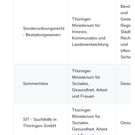
Bevölk
und
Thüringer
Gesells
Ministerium für
Region
Sonderordnungsrecht
Inneres,
Städte, 
- Bestattungswesen
Kommunales und
Rechts
Landesentwicklung
und
öffentli
Sicherh
Thüringer
Ministerium für
Sommerhitze
Soziales,
Gesund
Gesundheit, Arbeit
und Frauen
Thüringer
Ministerium für
SIT - Suchthilfe in
Soziales,
Gesund
Thüringen GmbH
Gesundheit, Arbeit