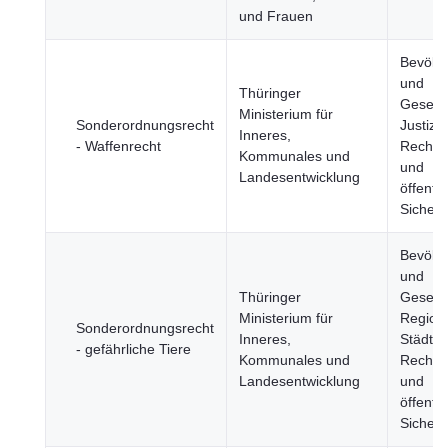
und Frauen
Bevölk
und
Thüringer
Gesells
Ministerium für
Sonderordnungsrecht
Justiz,
Inneres,
- Waffenrecht
Rechts
Kommunales und
und
Landesentwicklung
öffentli
Sicherh
Bevölk
und
Thüringer
Gesells
Ministerium für
Region
Sonderordnungsrecht
Inneres,
Städte, 
- gefährliche Tiere
Kommunales und
Rechts
Landesentwicklung
und
öffentli
Sicherh