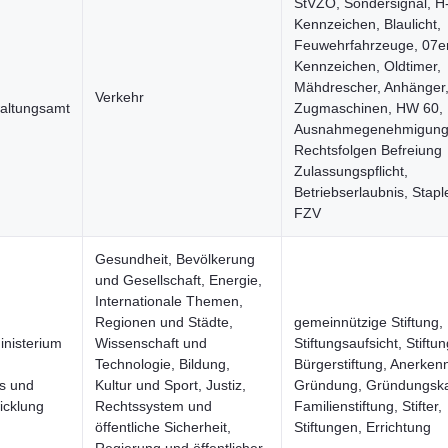
StVZO, Sondersignal, H
Kennzeichen, Blaulicht,
Feuwehrfahrzeuge, 07e
Kennzeichen, Oldtimer,
Mähdrescher, Anhänger
Verkehr
altungsamt
Zugmaschinen, HW 60,
Ausnahmegenehmigung
Rechtsfolgen Befreiung
Zulassungspflicht,
Betriebserlaubnis, Stapl
FZV
Gesundheit, Bevölkerung
und Gesellschaft, Energie,
Internationale Themen,
Regionen und Städte,
gemeinnützige Stiftung,
inisterium
Wissenschaft und
Stiftungsaufsicht, Stiftun
Technologie, Bildung,
Bürgerstiftung, Anerken
s und
Kultur und Sport, Justiz,
Gründung, Gründungskap
icklung
Rechtssystem und
Familienstiftung, Stifter,
öffentliche Sicherheit,
Stiftungen, Errichtung