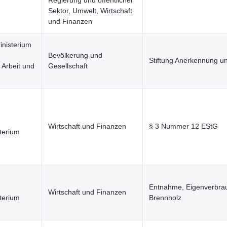
Regierung und öffentlicher
Sektor, Umwelt, Wirtschaft
und Finanzen
inisterium
,
Bevölkerung und
Stiftung Anerkennung un
 Arbeit und
Gesellschaft
Wirtschaft und Finanzen
§ 3 Nummer 12 EStG
terium
Entnahme, Eigenverbra
Wirtschaft und Finanzen
terium
Brennholz