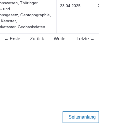
onswesen, Thüringer
23.04.2025
23.04.2025
- und
onsgesetz, Geotopographie,
Kataster,
skataster, Geobasisdaten
← Erste
Zurück
Weiter
Letzte →
Seitenanfang