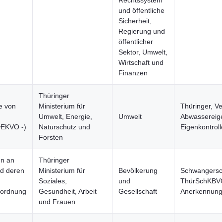
Rechtssystem
und öffentliche
Sicherheit,
Regierung und
öffentlicher
Sektor, Umwelt,
Wirtschaft und
Finanzen
Thüringer
e von
Ministerium für
Thüringer, V
Umwelt, Energie,
Umwelt
Abwassereige
wEKVO -)
Naturschutz und
Eigenkontrol
Forsten
en an
Thüringer
nd deren
Ministerium für
Bevölkerung
Schwangersch
Soziales,
und
ThürSchKBVO
rordnung
Gesundheit, Arbeit
Gesellschaft
Anerkennun
und Frauen