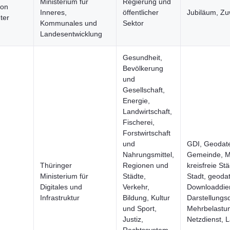
Ministerium für
Regierung und
von
Inneres,
öffentlicher
Jubiläum, Z
ter
Kommunales und
Sektor
Landesentwicklung
Gesundheit,
Bevölkerung
und
Gesellschaft,
Energie,
Landwirtschaft,
Fischerei,
Forstwirtschaft
und
GDI, Geodat
Nahrungsmittel,
Gemeinde, M
Thüringer
Regionen und
kreisfreie Stä
Ministerium für
Städte,
Stadt, geodat
Digitales und
Verkehr,
Downloaddien
Infrastruktur
Bildung, Kultur
Darstellungsd
und Sport,
Mehrbelastu
Justiz,
Netzdienst, 