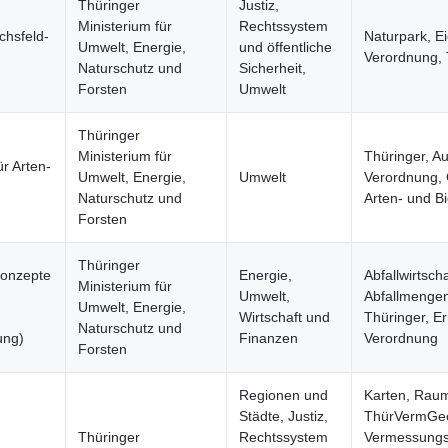
Thüringer
Justiz,
Ministerium für
Rechtssystem
chsfeld-
Naturpark, Ei
Umwelt, Energie,
und öffentliche
Verordnung, 
Naturschutz und
Sicherheit,
Forsten
Umwelt
Thüringer
Ministerium für
Thüringer, A
r Arten-
Umwelt, Energie,
Umwelt
Verordnung, 
Naturschutz und
Arten- und B
Forsten
Thüringer
konzepte
Energie,
Abfallwirtsch
Ministerium für
Umwelt,
Abfallmengen
Umwelt, Energie,
Wirtschaft und
Thüringer, Er
Naturschutz und
ung)
Finanzen
Verordnung
Forsten
Regionen und
Karten, Rau
Städte, Justiz,
ThürVermG
Thüringer
Rechtssystem
Vermessung