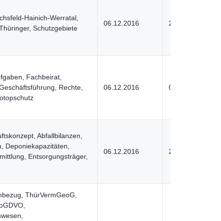
chsfeld-Hainich-Werratal,
06.12.2016
29.02.2024
Thüringer, Schutzgebiete
ufgaben, Fachbeirat,
Geschäftsführung, Rechte,
06.12.2016
05.03.2024
iotopschutz
aftskonzept, Abfallbilanzen,
, Deponiekapazitäten,
06.12.2016
29.02.2024
mittlung, Entsorgungsträger,
mbezug, ThürVermGeoG,
eoGDVO,
swesen,