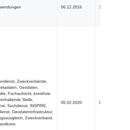
uwendungen
06.12.2016
17.03.2022
endienst, Zweckverbände,
etadaten, Geodaten,
dte, Fachaufsicht, kreisfreie
enhaltende Stelle,
05.02.2020
09.04.2025
st, Suchdienst, INSPIRE,
ienst, Geodateninfrastruktur,
ngsausgleich, Zweckverband,
Landkreis