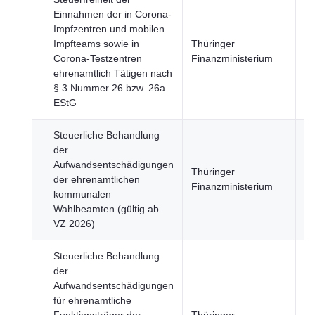
Einnahmen der in Corona-
Impfzentren und mobilen
Wi
Impfteams sowie in
Thüringer
u
Corona-Testzentren
Finanzministerium
Fi
ehrenamtlich Tätigen nach
§ 3 Nummer 26 bzw. 26a
EStG
Steuerliche Behandlung
der
Aufwandsentschädigungen
Wi
Thüringer
der ehrenamtlichen
u
Finanzministerium
kommunalen
Fi
Wahlbeamten (gültig ab
VZ 2026)
Steuerliche Behandlung
der
Aufwandsentschädigungen
für ehrenamtliche
Wi