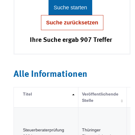
Suche starten
Suche zurücksetzen
Ihre Suche ergab 907 Treffer
Alle Informationen
Titel
Veröffentlichende
Ka
Stelle
Re
u
öf
Steuerberaterprüfung
Thüringer
Se