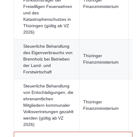
Funktionsträger der
Thüringer
u
Freiwilligen Feuerwehren
Finanzministerium
Fi
und des
Katastrophenschutzes in
Thüringen (gültig ab VZ
2026)
Steuerliche Behandlung
des Eigenverbrauchs von
Wi
Thüringer
Brennholz bei Betrieben
u
Finanzministerium
der Land- und
Fi
Forstwirtschaft
Steuerliche Behandlung
von Entschädigungen, die
ehrenamtlichen
Wi
Thüringer
Mitgliedern kommunaler
u
Finanzministerium
Volksvertretungen gezahlt
Fi
werden (gültig ab VZ
2026)