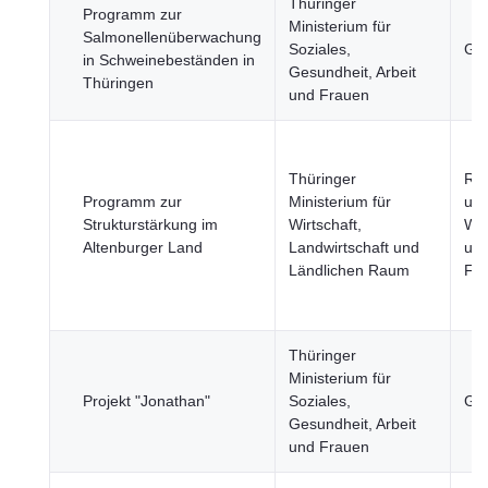
Thüringer
Programm zur
Ministerium für
Salmonellenüberwachung
Soziales,
Ges
in Schweinebeständen in
Gesundheit, Arbeit
Thüringen
und Frauen
Thüringer
Re
Programm zur
Ministerium für
und
Strukturstärkung im
Wirtschaft,
Wir
Altenburger Land
Landwirtschaft und
un
Ländlichen Raum
Fi
Thüringer
Ministerium für
Projekt "Jonathan"
Soziales,
Ges
Gesundheit, Arbeit
und Frauen