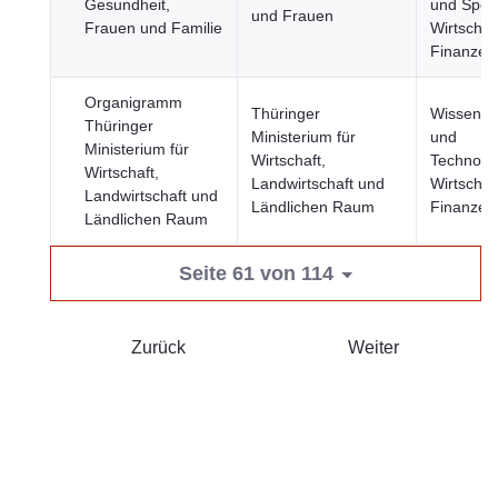
Gesundheit,
und Sport
und Frauen
Frauen und Familie
Wirtschaf
Finanzen
Organigramm
Thüringer
Wissensc
Thüringer
Ministerium für
und
Ministerium für
Wirtschaft,
Technolog
Wirtschaft,
Landwirtschaft und
Wirtschaf
Landwirtschaft und
Ländlichen Raum
Finanzen
Ländlichen Raum
Seite 61 von 114
Zurück
Weiter