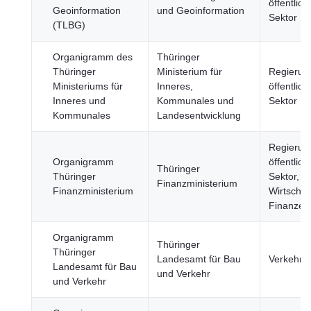
öffentlich
Geoinformation
und Geoinformation
Sektor
(TLBG)
Organigramm des
Thüringer
Thüringer
Ministerium für
Regierun
Ministeriums für
Inneres,
öffentlich
Inneres und
Kommunales und
Sektor
Kommunales
Landesentwicklung
Regierun
Organigramm
öffentlich
Thüringer
Thüringer
Sektor,
Finanzministerium
Finanzministerium
Wirtschaf
Finanzen
Organigramm
Thüringer
Thüringer
Landesamt für Bau
Verkehr
Landesamt für Bau
und Verkehr
und Verkehr