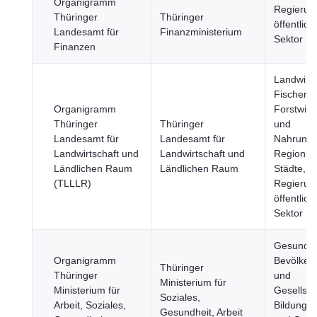
Organigramm
Regierun
Thüringer
Thüringer
öffentlich
Landesamt für
Finanzministerium
Sektor
Finanzen
Landwirts
Fischerei
Organigramm
Forstwirt
Thüringer
Thüringer
und
Landesamt für
Landesamt für
Nahrungsm
Landwirtschaft und
Landwirtschaft und
Regionen
Ländlichen Raum
Ländlichen Raum
Städte,
(TLLLR)
Regierun
öffentlich
Sektor
Gesundhe
Organigramm
Bevölker
Thüringer
Thüringer
und
Ministerium für
Ministerium für
Gesellsch
Soziales,
Arbeit, Soziales,
Bildung, 
Gesundheit, Arbeit