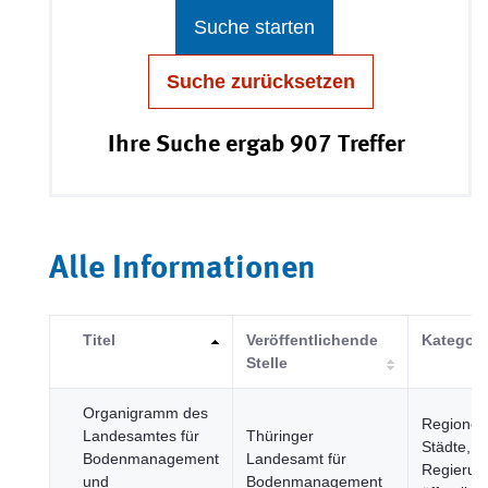
Suche starten
Suche zurücksetzen
Ihre Suche ergab 907 Treffer
Alle Informationen
Titel
Veröffentlichende
Kategori
Stelle
Organigramm des
Regionen
Landesamtes für
Thüringer
Städte,
Bodenmanagement
Landesamt für
Regierun
und
Bodenmanagement