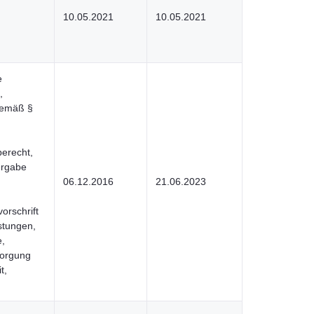
10.05.2021
10.05.2021
e
,
gemäß §
berecht,
ergabe
06.12.2016
21.06.2023
orschrift
istungen,
e,
sorgung
t,