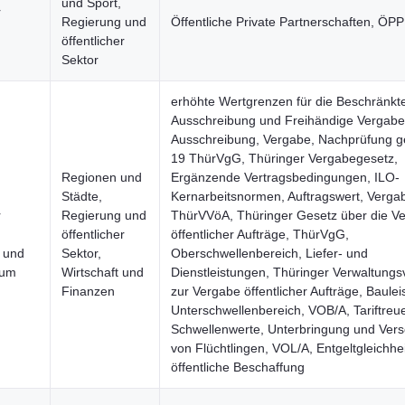
und Sport,
r
Regierung und
Öffentliche Private Partnerschaften, ÖPP
öffentlicher
Sektor
erhöhte Wertgrenzen für die Beschränkt
Ausschreibung und Freihändige Vergabe
Ausschreibung, Vergabe, Nachprüfung 
19 ThürVgG, Thüringer Vergabegesetz,
Regionen und
Ergänzende Vertragsbedingungen, ILO-
Städte,
Kernarbeitsnormen, Auftragswert, Verga
r
Regierung und
ThürVVöA, Thüringer Gesetz über die V
öffentlicher
öffentlicher Aufträge, ThürVgG,
t und
Sektor,
Oberschwellenbereich, Liefer- und
aum
Wirtschaft und
Dienstleistungen, Thüringer Verwaltungsv
Finanzen
zur Vergabe öffentlicher Aufträge, Baule
Unterschwellenbereich, VOB/A, Tariftreu
Schwellenwerte, Unterbringung und Ver
von Flüchtlingen, VOL/A, Entgeltgleichhei
öffentliche Beschaffung