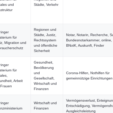
tales und
Städte, Verkehr
astruktur
Regionen und
ringer
Städte, Justiz,
Notar, Notarin, Recherche, S
sterium für
Rechtssystem
Bundesnotarkammer, online, 
iz, Migration und
und öffentliche
BNotK, Auskunft, Finder
braucherschutz
Sicherheit
Gesundheit,
ringer
Bevölkerung
sterium für
und
Corona-Hilfen, Nothilfen für
ales,
Gesellschaft,
gemeinnützige Einrichtungen
ndheit, Arbeit
Wirtschaft und
 Frauen
Finanzen
Vermögensverlust, Enteignun
ringer
Wirtschaft und
Entschädigung, Vermögensfr
anzministerium
Finanzen
Ausgleichsleistung