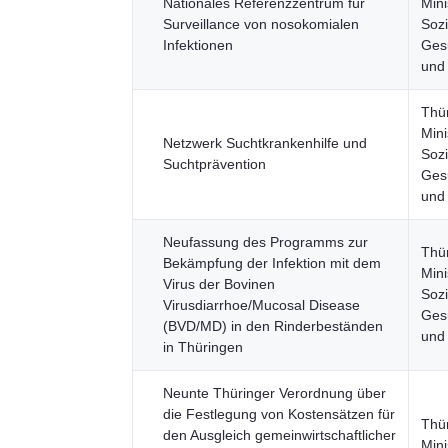
Nationales Referenzzentrum für
Mini
Surveillance von nosokomialen
Sozi
Infektionen
Gesu
und
Thü
Mini
Netzwerk Suchtkrankenhilfe und
Sozi
Suchtprävention
Gesu
und
Neufassung des Programms zur
Thü
Bekämpfung der Infektion mit dem
Mini
Virus der Bovinen
Sozi
Virusdiarrhoe/Mucosal Disease
Gesu
(BVD/MD) in den Rinderbeständen
und
in Thüringen
Neunte Thüringer Verordnung über
die Festlegung von Kostensätzen für
Thü
den Ausgleich gemeinwirtschaftlicher
Mini