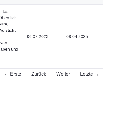
mtes,
ffentlich
eure,
ufsticht,
06.07.2023
09.04.2025
 von
fgaben und
← Erste
Zurück
Weiter
Letzte →