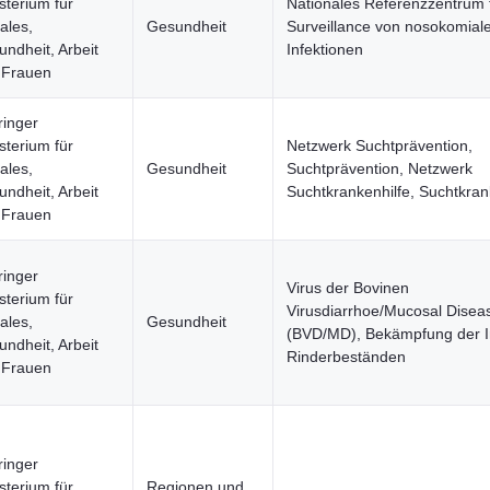
sterium für
Nationales Referenzzentrum 
ales,
Gesundheit
Surveillance von nosokomial
ndheit, Arbeit
Infektionen
 Frauen
ringer
sterium für
Netzwerk Suchtprävention,
ales,
Gesundheit
Suchtprävention, Netzwerk
ndheit, Arbeit
Suchtkrankenhilfe, Suchtkran
 Frauen
ringer
Virus der Bovinen
sterium für
Virusdiarrhoe/Mucosal Disea
ales,
Gesundheit
(BVD/MD), Bekämpfung der In
ndheit, Arbeit
Rinderbeständen
 Frauen
ringer
sterium für
Regionen und