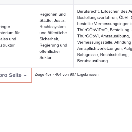
Berufsrecht, Erlöschen des A
Regionen und
Bestellungsverfahren, ÖbVI, Ö
Städte, Justiz,
bestellte Vermessungsingeni
ringer
Rechtssystem
ThürGÖbVIDVO, Bestellung, A
sterium für
und öffentliche
ThürGÖbVI, Amtsausübung,
tales und
Sicherheit,
Vermessungsstelle, Ahndung
astruktur
Regierung und
Amtspflichtverletzungen, Au
öffentlicher
Befugnisse, Rechtsstellung,
Sektor
Berufsausübung
pro Seite
Zeige 457 - 464 von 907 Ergebnissen.