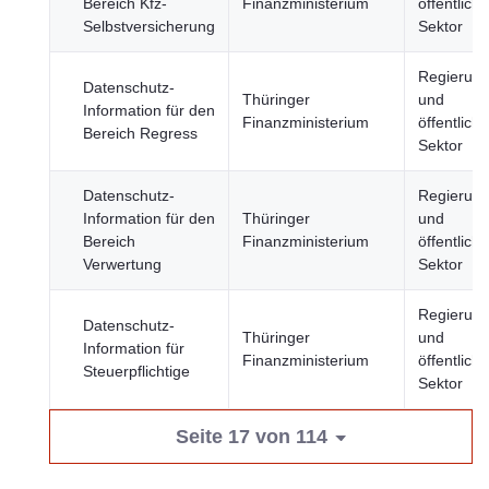
Bereich Kfz-
Finanzministerium
öffentliche
Selbstversicherung
Sektor
Regierun
Datenschutz-
Thüringer
und
Information für den
Finanzministerium
öffentliche
Bereich Regress
Sektor
Datenschutz-
Regierun
Information für den
Thüringer
und
Bereich
Finanzministerium
öffentliche
Verwertung
Sektor
Regierun
Datenschutz-
Thüringer
und
Information für
Finanzministerium
öffentliche
Steuerpflichtige
Sektor
Seite 17 von 114