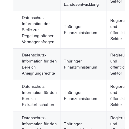
Sektor
Landesentwicklung
Datenschutz-
Regierun
Information der
Thüringer
und
Stelle zur
Finanzministerium
öffentliche
Regelung offener
Sektor
Vermögensfragen
Datenschutz-
Regierun
Information für den
Thüringer
und
Bereich
Finanzministerium
öffentliche
Aneignungsrechte
Sektor
Datenschutz-
Regierun
Information für den
Thüringer
und
Bereich
Finanzministerium
öffentliche
Fiskalerbschaften
Sektor
Datenschutz-
Regierun
Information für den
Thüringer
und