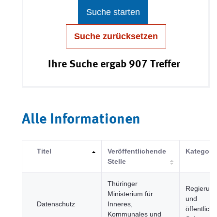
Suche starten
Suche zurücksetzen
Ihre Suche ergab 907 Treffer
Alle Informationen
Titel
Veröffentlichende
Kategori
Stelle
Thüringer
Regierun
Ministerium für
und
Datenschutz
Inneres,
öffentliche
Kommunales und