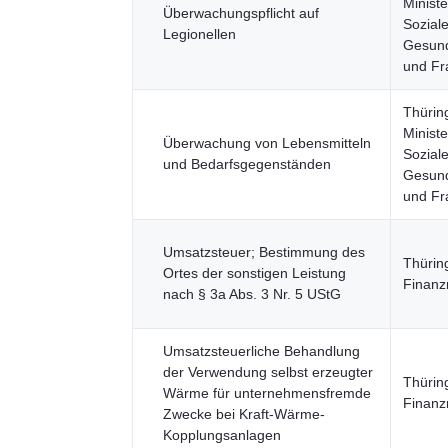
Ministe
Überwachungspflicht auf
Soziale
Legionellen
Gesund
und Fr
Thürin
Ministe
Überwachung von Lebensmitteln
Soziale
und Bedarfsgegenständen
Gesund
und Fr
Umsatzsteuer; Bestimmung des
Thürin
Ortes der sonstigen Leistung
Finanz
nach § 3a Abs. 3 Nr. 5 UStG
Umsatzsteuerliche Behandlung
der Verwendung selbst erzeugter
Thürin
Wärme für unternehmensfremde
Finanz
Zwecke bei Kraft-Wärme-
Kopplungsanlagen