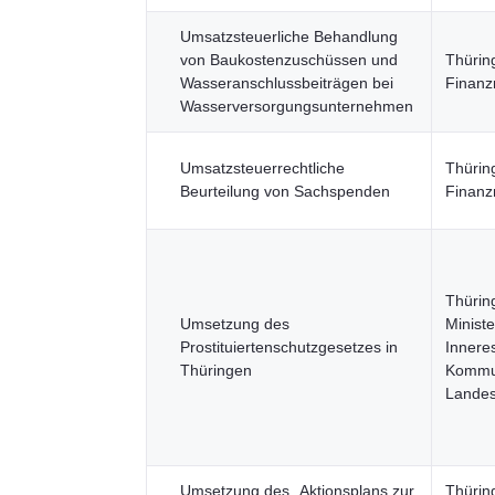
Umsatzsteuerliche Behandlung
von Baukostenzuschüssen und
Thürin
Wasseranschlussbeiträgen bei
Finanz
Wasserversorgungsunternehmen
Umsatzsteuerrechtliche
Thürin
Beurteilung von Sachspenden
Finanz
Thürin
Umsetzung des
Ministe
Prostituiertenschutzgesetzes in
Innere
Thüringen
Kommu
Landes
Umsetzung des „Aktionsplans zur
Thürin