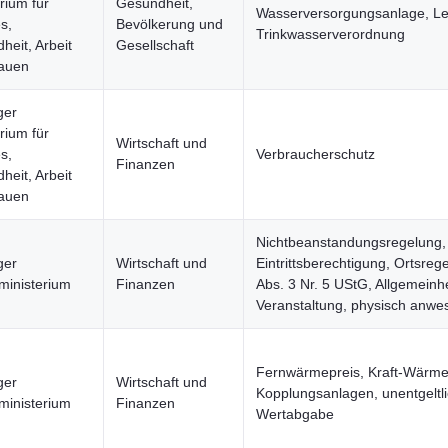
rium für
Gesundheit,
Wasserversorgungsanlage, Le
s,
Bevölkerung und
Trinkwasserverordnung
heit, Arbeit
Gesellschaft
auen
ger
rium für
Wirtschaft und
s,
Verbraucherschutz
Finanzen
heit, Arbeit
auen
Nichtbeanstandungsregelung,
ger
Wirtschaft und
Eintrittsberechtigung, Ortsreg
ministerium
Finanzen
Abs. 3 Nr. 5 UStG, Allgemeinhe
Veranstaltung, physisch anwe
Fernwärmepreis, Kraft-Wärme
ger
Wirtschaft und
Kopplungsanlagen, unentgeltl
ministerium
Finanzen
Wertabgabe