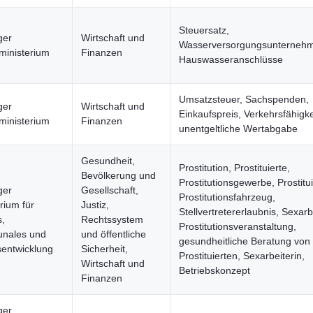
Steuersatz,
ger
Wirtschaft und
Wasserversorgungsunterneh
ministerium
Finanzen
Hauswasseranschlüsse
Umsatzsteuer, Sachspenden,
ger
Wirtschaft und
Einkaufspreis, Verkehrsfähigke
ministerium
Finanzen
unentgeltliche Wertabgabe
Gesundheit,
Prostitution, Prostituierte,
Bevölkerung und
Prostitutionsgewerbe, Prostitui
ger
Gesellschaft,
Prostitutionsfahrzeug,
rium für
Justiz,
Stellvertretererlaubnis, Sexarb
s,
Rechtssystem
Prostitutionsveranstaltung,
nales und
und öffentliche
gesundheitliche Beratung von
entwicklung
Sicherheit,
Prostituierten, Sexarbeiterin,
Wirtschaft und
Betriebskonzept
Finanzen
ger