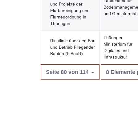
Landesamt für
und Projekte der
Bodenmanageme
Flurbereinigung und
und Geoinformati
Flur­neuordnung in
Thüringen
Thüringer
Richtlinie über den Bau
Ministerium für
und Betrieb Fliegender
Digitales und
Bauten (FlBauR)
Infrastruktur
Seite 80 von 114
8 Elemente 