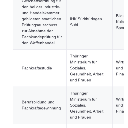
Geschäftsordnung für
den bei der Industrie-
und Handelskammer
Bildun
gebildeten staatlichen
IHK Südthüringen
Kultur
Prüfungsausschuss
Suhl
Sport
zur Abnahme der
Fachkundeprüfung für
den Waffenhandel
Thüringer
Ministerium für
Wirtsc
Fachkräftestudie
Soziales,
und
Gesundheit, Arbeit
Finan
und Frauen
Thüringer
Ministerium für
Wirtsc
Berufsbildung und
Soziales,
und
Fachkräftegewinnung
Gesundheit, Arbeit
Finan
und Frauen