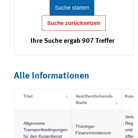
Suche starten
Suche zurücksetzen
Ihre Suche ergab 907 Treffer
Alle Informationen
Titel
Veröffentlichende
Kateg
Stelle
Verkeh
Allgemeine
Regie
Thüringer
Transportbedingungen
und
Finanzministerium
für den Kurierdienst
öffentl