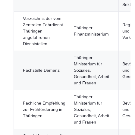
Sektor
Verzeichnis der vom
Zentralen Fahrdienst
Regio
Thüringer
Thüringen
und St
Finanzministerium
angefahrenen
Verkeh
Dienststellen
Thüringer
Ministerium für
Bevöl
Fachstelle Demenz
Soziales,
und
Gesundheit, Arbeit
Gesell
und Frauen
Thüringer
Fachliche Empfehlung
Ministerium für
Bevöl
zur Frühförderung in
Soziales,
und
Thüringen
Gesundheit, Arbeit
Gesell
und Frauen