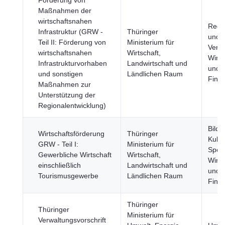
Förderung von
Maßnahmen der
wirtschaftsnahen
Regi
Infrastruktur (GRW -
Thüringer
und S
Teil II: Förderung von
Ministerium für
Verke
wirtschaftsnahen
Wirtschaft,
Wirts
Infrastrukturvorhaben
Landwirtschaft und
und
und sonstigen
Ländlichen Raum
Fina
Maßnahmen zur
Unterstützung der
Regionalentwicklung)
Bildu
Wirtschaftsförderung
Thüringer
Kultu
GRW - Teil I:
Ministerium für
Sport
Gewerbliche Wirtschaft
Wirtschaft,
Wirts
einschließlich
Landwirtschaft und
und
Tourismusgewerbe
Ländlichen Raum
Fina
Thüringer
Thüringer
Ministerium für
Verwaltungsvorschrift