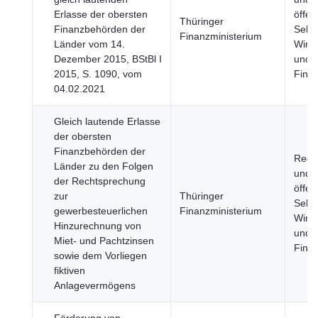
Erlasse der obersten
öffen
Thüringer
Finanzbehörden der
Sekto
Finanzministerium
Länder vom 14.
Wirts
Dezember 2015, BStBl I
und
2015, S. 1090, vom
Fina
04.02.2021
Gleich lautende Erlasse
der obersten
Finanzbehörden der
Regi
Länder zu den Folgen
und
der Rechtsprechung
öffen
zur
Thüringer
Sekto
gewerbesteuerlichen
Finanzministerium
Wirts
Hinzurechnung von
und
Miet- und Pachtzinsen
Fina
sowie dem Vorliegen
fiktiven
Anlagevermögens