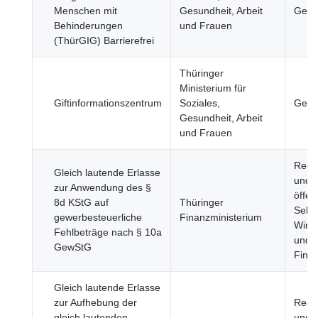
Menschen mit
Gesundheit, Arbeit
Gesel
Behinderungen
und Frauen
(ThürGIG) Barrierefrei
Thüringer
Ministerium für
Giftinformationszentrum
Soziales,
Gesu
Gesundheit, Arbeit
und Frauen
Regi
Gleich lautende Erlasse
und
zur Anwendung des §
öffen
8d KStG auf
Thüringer
Sekto
gewerbesteuerliche
Finanzministerium
Wirts
Fehlbeträge nach § 10a
und
GewStG
Fina
Gleich lautende Erlasse
zur Aufhebung der
Regi
gleich lautenden
und