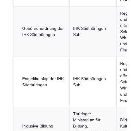
Regie
und
öffent
Gebührenordnung der
IHK Südthüringen
Sekto
IHK Südthüringen
Suhl
Wirts
und
Finan
Regie
und
öffent
Entgeltkatalog der IHK
IHK Südthüringen
Sekto
Südthüringen
Suhl
Wirts
und
Finan
Thüringer
Ministerium für
Bildu
Inklusive Bildung
Bildung,
Kultu