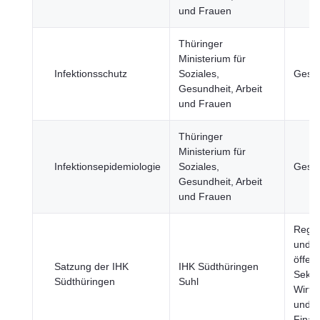
und Frauen
Thüringer
Ministerium für
Infektionsschutz
Soziales,
Gesun
Gesundheit, Arbeit
und Frauen
Thüringer
Ministerium für
Infektionsepidemiologie
Soziales,
Gesun
Gesundheit, Arbeit
und Frauen
Regie
und
öffent
Satzung der IHK
IHK Südthüringen
Sekto
Südthüringen
Suhl
Wirts
und
Finan