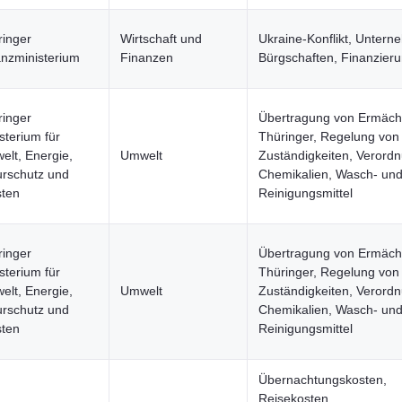
ringer
Wirtschaft und
Ukraine-Konflikt, Untern
anzministerium
Finanzen
Bürgschaften, Finanzier
ringer
Übertragung von Ermäch
sterium für
Thüringer, Regelung von
lt, Energie,
Umwelt
Zuständigkeiten, Verord
urschutz und
Chemikalien, Wasch- un
sten
Reinigungsmittel
ringer
Übertragung von Ermäch
sterium für
Thüringer, Regelung von
lt, Energie,
Umwelt
Zuständigkeiten, Verord
urschutz und
Chemikalien, Wasch- un
sten
Reinigungsmittel
Übernachtungskosten,
Reisekosten,