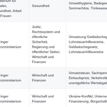
sterium für
Umwelthygiene, Badegew
ales,
Gesundheit
Sommerhitze, Trinkwass
ndheit, Arbeit
 Frauen
Justiz,
Rechtssystem und
öffentliche
Umsetzung Geldwäschege
ringer
Sicherheit,
Lohnsteuerhilfevereine,
anzministerium
Regierung und
Geldwäschegesetz,
öffentlicher Sektor,
Lohnsteuerhilfevereine
Wirtschaft und
Finanzen
Umsatzsteuer, Sachspen
ringer
Wirtschaft und
Einkaufspreis, Verkehrsfä
anzministerium
Finanzen
unentgeltliche Wertabga
ringer
Wirtschaft und
Ukraine-Konflikt, Untern
anzministerium
Finanzen
Finanzierung, Bürgschaf