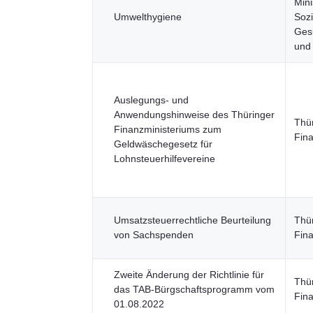
Mini
Umwelthygiene
Sozi
Gesu
und
Auslegungs- und
Anwendungshinweise des Thüringer
Thü
Finanzministeriums zum
Fin
Geldwäschegesetz für
Lohnsteuerhilfevereine
Umsatzsteuerrechtliche Beurteilung
Thü
von Sachspenden
Fin
Zweite Änderung der Richtlinie für
Thü
das TAB-Bürgschaftsprogramm vom
Fin
01.08.2022