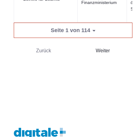
Finanzministerium
öff
Sek
Seite 1 von 114
Zurück
Weiter