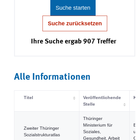
Suche starten
Suche zurücksetzen
Ihre Suche ergab 907 Treffer
Alle Informationen
Titel
Veröffentlichende
Ka
Stelle
Thüringer
Ministerium für
Be
Zweiter Thüringer
Soziales,
un
Sozialstrukturatlas
Gesundheit, Arbeit
Ges