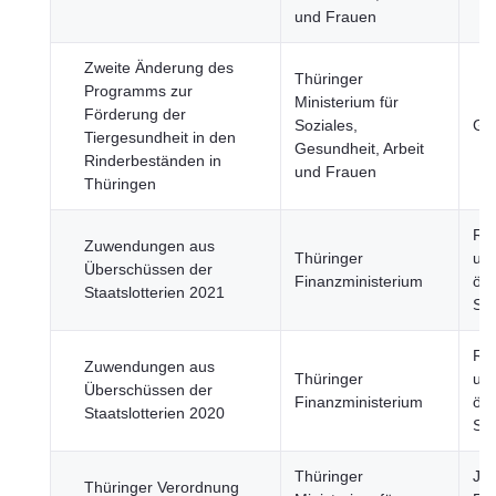
und Frauen
Zweite Änderung des
Thüringer
Programms zur
Ministerium für
Förderung der
Soziales,
Ge
Tiergesundheit in den
Gesundheit, Arbeit
Rinderbeständen in
und Frauen
Thüringen
Re
Zuwendungen aus
Thüringer
un
Überschüssen der
Finanzministerium
öff
Staatslotterien 2021
Sek
Re
Zuwendungen aus
Thüringer
un
Überschüssen der
Finanzministerium
öff
Staatslotterien 2020
Sek
Thüringer
Jus
Thüringer Verordnung