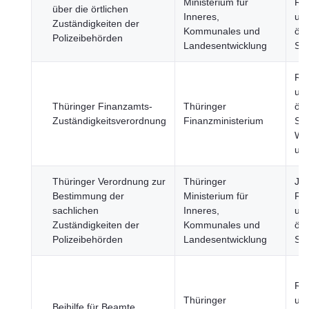
Ministerium für
Re
über die örtlichen
Inneres,
un
Zuständigkeiten der
Kommunales und
öff
Polizeibehörden
Landesentwicklung
Sic
Re
un
Thüringer Finanzamts-
Thüringer
öff
Zuständigkeitsverordnung
Finanzministerium
Sek
Wir
un
Thüringer Verordnung zur
Thüringer
Jus
Bestimmung der
Ministerium für
Re
sachlichen
Inneres,
un
Zuständigkeiten der
Kommunales und
öff
Polizeibehörden
Landesentwicklung
Sic
Re
Thüringer
un
Beihilfe für Beamte