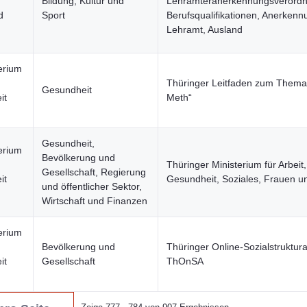
Bildung, Kultur und
Lehrämteranerkennungsverordn
d
Sport
Berufsqualifikationen, Anerkenn
Lehramt, Ausland
erium
Thüringer Leitfaden zum Thema 
Gesundheit
it
Meth“
Gesundheit,
erium
Bevölkerung und
Thüringer Ministerium für Arbeit,
Gesellschaft, Regierung
it
Gesundheit, Soziales, Frauen u
und öffentlicher Sektor,
Wirtschaft und Finanzen
erium
Bevölkerung und
Thüringer Online-Sozialstruktura
it
Gesellschaft
ThOnSA