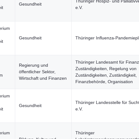
Thüringer Hospiz- und Palliativ
Gesundheit
it
e.V.
erium
Gesundheit
Thüringer Influenza-Pandemiep
it
Thüringer Landesamt für Finanz
Regierung und
Zuständigkeiten, Regelung von
öffentlicher Sektor,
um
Zuständigkeiten, Zuständigkeit,
Wirtschaft und Finanzen
Finanzbehörde, Organisation
erium
Thüringer Landesstelle für Such
Gesundheit
it
e.V.
erium
Thüringer