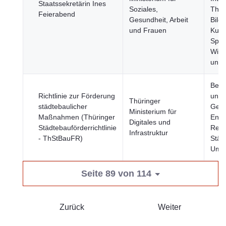
Staatssekretärin Ines
Soziales,
The
Feierabend
Gesundheit, Arbeit
Bild
und Frauen
Kult
Spor
Wirt
und 
Bevö
Richtlinie zur Förderung
und
Thüringer
städtebaulicher
Gese
Ministerium für
Maßnahmen (Thüringer
Ener
Digitales und
Städtebauförderrichtlinie
Regi
Infrastruktur
- ThStBauFR)
Städ
Umw
Seite 89 von 114
Zurück
Weiter