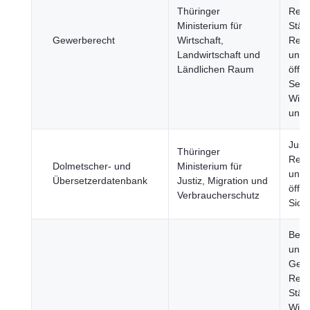
Thüringer
Regi
Ministerium für
Städ
Gewerberecht
Wirtschaft,
Regi
Landwirtschaft und
und
Ländlichen Raum
öffen
Sekt
Wirt
und 
Justi
Thüringer
Rech
Dolmetscher- und
Ministerium für
und
Übersetzerdatenbank
Justiz, Migration und
öffen
Verbraucherschutz
Sich
Bevö
und
Gese
Regi
Städ
Wiss