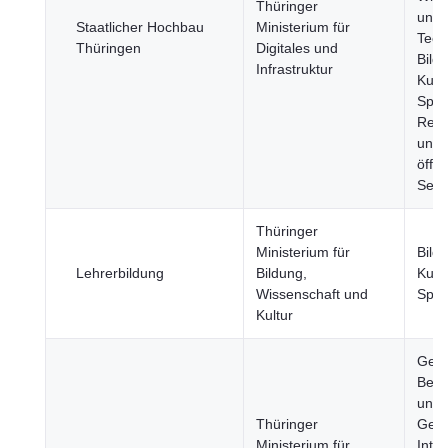
Thüringer
und
Staatlicher Hochbau
Ministerium für
Tech
Thüringen
Digitales und
Bild
Infrastruktur
Kult
Spor
Regi
und
öffen
Sekt
Thüringer
Ministerium für
Bild
Lehrerbildung
Bildung,
Kult
Wissenschaft und
Spor
Kultur
Gesu
Bevö
und
Thüringer
Gese
Ministerium für
Inte