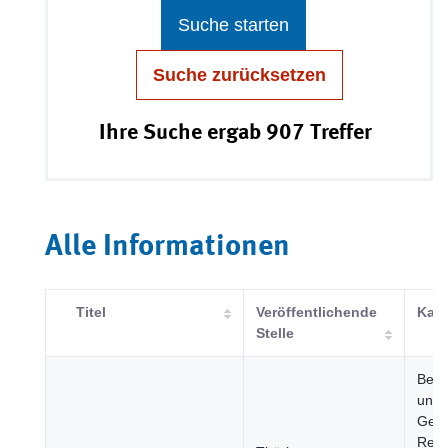
Suche starten
Suche zurücksetzen
Ihre Suche ergab 907 Treffer
Alle Informationen
Titel
Veröffentlichende
Kate
Stelle
Bevö
und
Gese
Regi