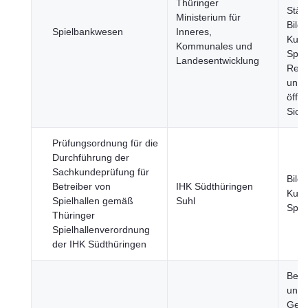
Thüringer
Städ
Ministerium für
Bild
Spielbankwesen
Inneres,
Kult
Kommunales und
Sport
Landesentwicklung
Rech
und
öffen
Sich
Prüfungsordnung für die
Durchführung der
Sachkundeprüfung für
Bild
Betreiber von
IHK Südthüringen
Kult
Spielhallen gemäß
Suhl
Spor
Thüringer
Spielhallenverordnung
der IHK Südthüringen
Bevö
und
Gese