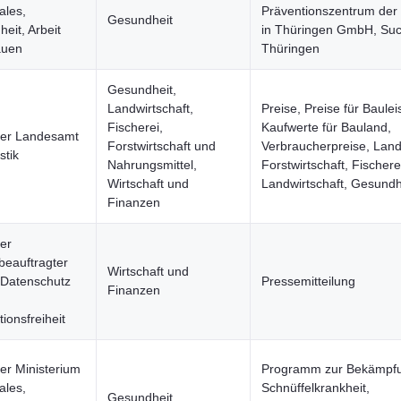
ales,
Präventionszentrum der 
Gesundheit
eit, Arbeit
in Thüringen GmbH, Such
auen
Thüringen
Gesundheit,
Landwirtschaft,
Preise, Preise für Baule
Fischerei,
Kaufwerte für Bauland,
ger Landesamt
Forstwirtschaft und
Verbraucherpreise, Land
stik
Nahrungsmittel,
Forstwirtschaft, Fischere
Wirtschaft und
Landwirtschaft, Gesundh
Finanzen
er
eauftragter
Wirtschaft und
 Datenschutz
Pressemitteilung
Finanzen
ionsfreiheit
er Ministerium
Programm zur Bekämpfu
ales,
Schnüffelkrankheit,
Gesundheit