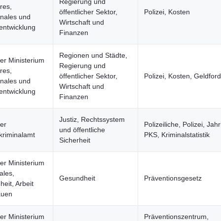
Regierung und
res,
öffentlicher Sektor,
Polizei, Kosten
ales und
Wirtschaft und
entwicklung
Finanzen
Regionen und Städte,
er Ministerium
Regierung und
res,
öffentlicher Sektor,
Polizei, Kosten, Geldfo
ales und
Wirtschaft und
entwicklung
Finanzen
Justiz, Rechtssystem
er
Polizeiliche, Polizei, Jah
und öffentliche
kriminalamt
PKS, Kriminalstatistik
Sicherheit
er Ministerium
ales,
Gesundheit
Präventionsgesetz
eit, Arbeit
auen
er Ministerium
Präventionszentrum,