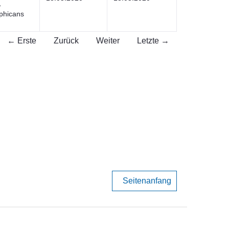
,
ophicans
← Erste
Zurück
Weiter
Letzte →
Seitenanfang