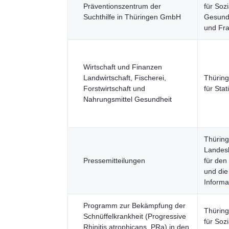
Präventionszentrum der
für Sozi
Suchthilfe in Thüringen GmbH
Gesundh
und Fr
Wirtschaft und Finanzen
Landwirtschaft, Fischerei,
Thürin
Forstwirtschaft und
für Stati
Nahrungsmittel Gesundheit
Thüring
Landesb
Pressemitteilungen
für den
und die
Informat
Programm zur Bekämpfung der
Thüring
Schnüffelkrankheit (Progressive
für Sozi
Rhinitis atrophicans, PRa) in den