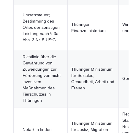
Umsatzsteuer;
Bestimmung des
Thüringer
Wirts
Ortes der sonstigen
Finanzministerium
und 
Leistung nach § 3a
Abs. 3 Nr. 5 UStG
Richtlinie über die
Gewährung von
Zuwendungen zur
Thüringer Ministerium
Förderung von nicht
für Soziales,
Gesu
investiven
Gesundheit, Arbeit und
Maßnahmen des
Frauen
Tierschutzes in
Thüringen
Regi
Städte
Thüringer Ministerium
Rech
Notar/-in finden
für Justiz, Migration
und