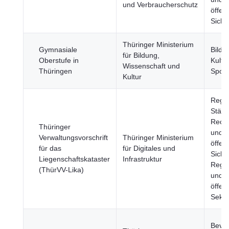
und Verbraucherschutz
öffent
Siche
Thüringer Ministerium
Gymnasiale
Bildu
für Bildung,
Oberstufe in
Kultu
Wissenschaft und
Thüringen
Sport
Kultur
Regi
Städte
Rech
Thüringer
und
Verwaltungsvorschrift
Thüringer Ministerium
öffent
für das
für Digitales und
Siche
Liegenschaftskataster
Infrastruktur
Regi
(ThürVV-Lika)
und
öffent
Sekto
Bevöl