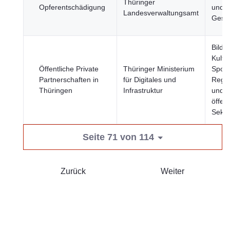
Thüringer
Opferentschädigung
und
Landesverwaltungsamt
Gesel
Bildu
Kultu
Öffentliche Private
Thüringer Ministerium
Sport
Partnerschaften in
für Digitales und
Regi
Thüringen
Infrastruktur
und
öffent
Sekto
Seite 71 von 114
Zurück
Weiter