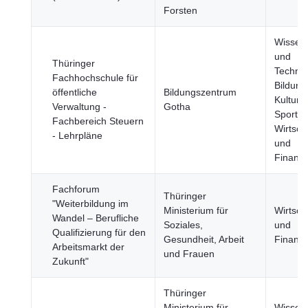
Forsten
Wissens
und
Thüringer
Technol
Fachhochschule für
Bildung
öffentliche
Bildungszentrum
Kultur 
Verwaltung -
Gotha
Sport,
Fachbereich Steuern
Wirtsch
- Lehrpläne
und
Finanz
Fachforum
Thüringer
"Weiterbildung im
Ministerium für
Wirtsch
Wandel – Berufliche
Soziales,
und
Qualifizierung für den
Gesundheit, Arbeit
Finanz
Arbeitsmarkt der
und Frauen
Zukunft"
Thüringer
Ministerium für
Wissens