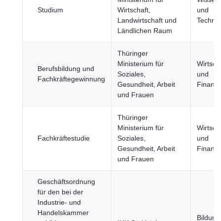
Studium
Wirtschaft,
und
Landwirtschaft und
Technol
Ländlichen Raum
Thüringer
Ministerium für
Wirtsch
Berufsbildung und
Soziales,
und
Fachkräftegewinnung
Gesundheit, Arbeit
Finanz
und Frauen
Thüringer
Ministerium für
Wirtsch
Fachkräftestudie
Soziales,
und
Gesundheit, Arbeit
Finanz
und Frauen
Geschäftsordnung
für den bei der
Industrie- und
Handelskammer
Bildung