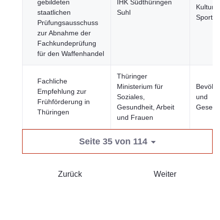
gebildeten
IHK Südthüringen
Kultur 
staatlichen
Suhl
Sport
Prüfungsausschuss
zur Abnahme der
Fachkundeprüfung
für den Waffenhandel
Thüringer
Fachliche
Ministerium für
Bevölk
Empfehlung zur
Soziales,
und
Frühförderung in
Gesundheit, Arbeit
Gesells
Thüringen
und Frauen
Seite 35 von 114
Zurück
Weiter