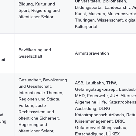
Universitäten, Bibliotheken,
Bildung, Kultur und
Bildungsportal, Landesarchiv, A
Sport, Regierung und
Kunst, Museum, Museumsverb
öffentlicher Sektor
Thüringen, Wissenschaft, digital
Kulturportal
Bevölkerung und
Armutsprävention
Gesellschaft
eit
Gesundheit, Bevölkerung
ASB, Laufbahn, THW,
und Gesellschaft,
Gefahrgutzugkonzept, Landesbe
Internationale Themen,
MHD, Feuerwehr, JUH, Altersve
Regionen und Städte,
Allgemeine Hilfe, Katastrophen
Verkehr, Justiz,
Ausbildung, DLRG,
Rechtssystem und
nd
Katastrophenschutzfonds, Rett
öffentliche Sicherheit,
ung
Krisenmanagement, DRK,
Regierung und
Gefahrenverhütungsschau,
öffentlicher Sektor,
Entschädigung, LÜKEX