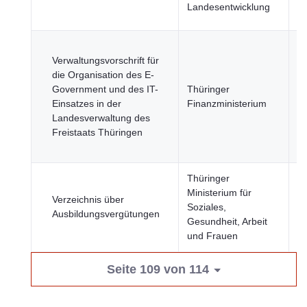
Se
Landesentwicklung
R
Verwaltungsvorschrift für
St
die Organisation des E-
R
Government und des IT-
Thüringer
u
Einsatzes in der
Finanzministerium
öf
Landesverwaltung des
Se
Freistaats Thüringen
Wi
u
Thüringer
Ministerium für
Verzeichnis über
Wi
Soziales,
Ausbildungsvergütungen
u
Gesundheit, Arbeit
und Frauen
Seite 109 von 114