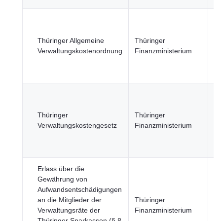
R
u
Thüringer Allgemeine
Thüringer
öf
Verwaltungskostenordnung
Finanzministerium
Se
Wi
u
R
u
Thüringer
Thüringer
öf
Verwaltungskostengesetz
Finanzministerium
Se
Wi
u
Erlass über die
R
Gewährung von
St
Aufwandsentschädigungen
R
an die Mitglieder der
Thüringer
u
Verwaltungsräte der
Finanzministerium
öf
Thüringer Sparkassen (§ 8
Se