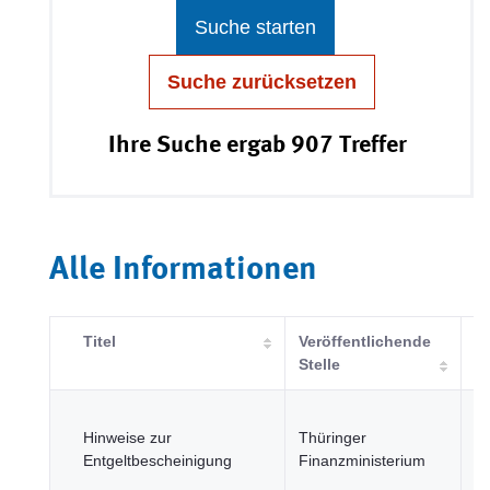
Suche starten
Suche zurücksetzen
Ihre Suche ergab 907 Treffer
Alle Informationen
Titel
Veröffentlichende
K
Stelle
R
Hinweise zur
Thüringer
u
Entgeltbescheinigung
Finanzministerium
öf
Se