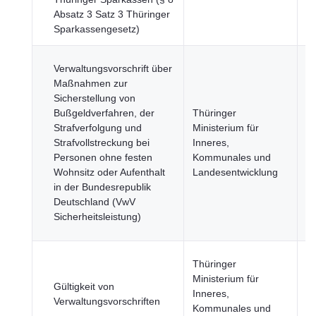
Absatz 3 Satz 3 Thüringer
Wi
Sparkassengesetz)
u
R
Verwaltungsvorschrift über
St
Maßnahmen zur
R
Sicherstellung von
u
Bußgeldverfahren, der
Thüringer
öf
Strafverfolgung und
Ministerium für
Si
Strafvollstreckung bei
Inneres,
R
Personen ohne festen
Kommunales und
u
Wohnsitz oder Aufenthalt
Landesentwicklung
öf
in der Bundesrepublik
Se
Deutschland (VwV
Wi
Sicherheitsleistung)
u
Thüringer
R
Ministerium für
Gültigkeit von
u
Inneres,
Verwaltungsvorschriften
öf
Kommunales und