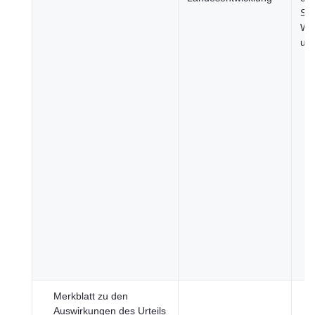
Sek
Wir
un
Merkblatt zu den
Auswirkungen des Urteils