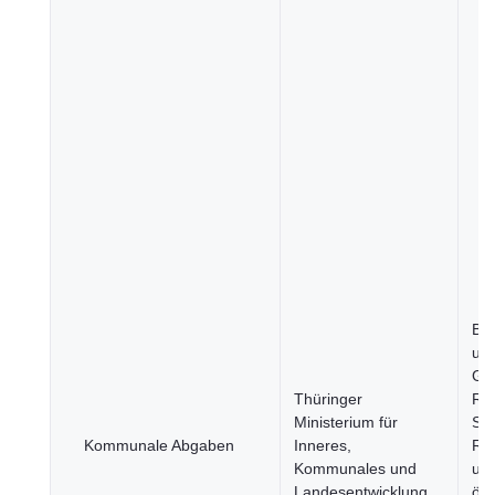
Be
un
Ges
Thüringer
Re
Ministerium für
Stä
Kommunale Abgaben
Inneres,
Re
Kommunales und
un
Landesentwicklung
öff