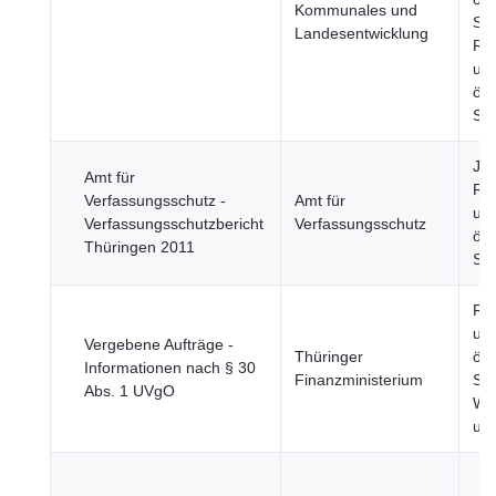
Kommunales und
Sic
Landesentwicklung
Re
un
öff
Sek
Jus
Amt für
Re
Verfassungsschutz -
Amt für
un
Verfassungsschutzbericht
Verfassungsschutz
öff
Thüringen 2011
Sic
Re
un
Vergebene Aufträge -
Thüringer
öff
Informationen nach § 30
Finanzministerium
Sek
Abs. 1 UVgO
Wir
un