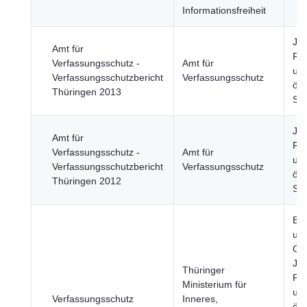
Informationsfreiheit
Jus
Amt für
Re
Verfassungsschutz -
Amt für
un
Verfassungsschutzbericht
Verfassungsschutz
öff
Thüringen 2013
Sic
Jus
Amt für
Re
Verfassungsschutz -
Amt für
un
Verfassungsschutzbericht
Verfassungsschutz
öff
Thüringen 2012
Sic
Be
un
Ges
Jus
Thüringer
Re
Ministerium für
un
Verfassungsschutz
Inneres,
öff