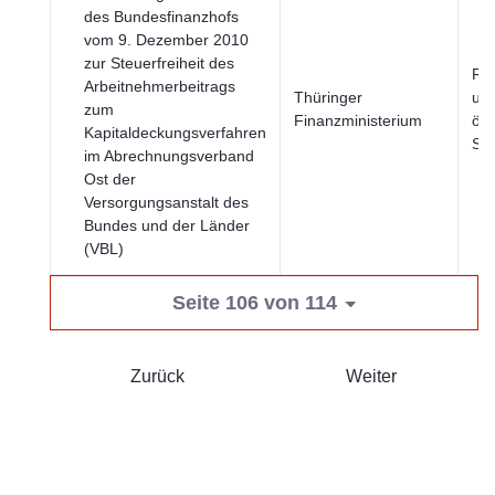
des Bundesfinanzhofs
vom 9. Dezember 2010
zur Steuerfreiheit des
Re
Arbeitnehmerbeitrags
Thüringer
un
zum
Finanzministerium
öff
Kapitaldeckungsverfahren
Sek
im Abrechnungsverband
Ost der
Versorgungsanstalt des
Bundes und der Länder
(VBL)
Seite 106 von 114
Zurück
Weiter