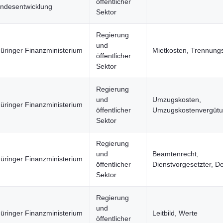
öffentlicher
ndesentwicklung
Sektor
Regierung
und
üringer Finanzministerium
Mietkosten, Trennung
öffentlicher
Sektor
Regierung
und
Umzugskosten,
üringer Finanzministerium
öffentlicher
Umzugskostenvergüt
Sektor
Regierung
und
Beamtenrecht,
üringer Finanzministerium
öffentlicher
Dienstvorgesetzter, D
Sektor
Regierung
und
üringer Finanzministerium
Leitbild, Werte
öffentlicher