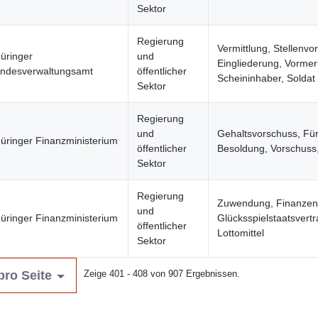
Sektor
Regierung
Vermittlung, Stellenvor
üringer
und
Eingliederung, Vormerk
ndesverwaltungsamt
öffentlicher
Scheininhaber, Soldat
Sektor
Regierung
und
Gehaltsvorschuss, Fü
üringer Finanzministerium
öffentlicher
Besoldung, Vorschuss,
Sektor
Regierung
Zuwendung, Finanzen
und
üringer Finanzministerium
Glücksspielstaatsvertr
öffentlicher
Lottomittel
Sektor
pro Seite
Zeige 401 - 408 von 907 Ergebnissen.