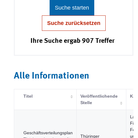
Suche starten
Suche zurücksetzen
Ihre Suche ergab 907 Treffer
Alle Informationen
Titel
Veröffentlichende
Kat
Stelle
Land
Fisc
Fors
Geschäftsverteilungsplan
Thüringer
und