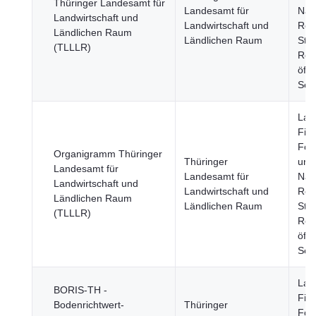
Thüringer Landesamt für
Landesamt für
Nah
Landwirtschaft und
Landwirtschaft und
Reg
Ländlichen Raum
Ländlichen Raum
Städ
(TLLLR)
Reg
öffe
Sek
Land
Fisc
Fors
Organigramm Thüringer
Thüringer
und
Landesamt für
Landesamt für
Nah
Landwirtschaft und
Landwirtschaft und
Reg
Ländlichen Raum
Ländlichen Raum
Städ
(TLLLR)
Reg
öffe
Sek
Land
BORIS-TH -
Fisc
Bodenrichtwert-
Thüringer
Fors