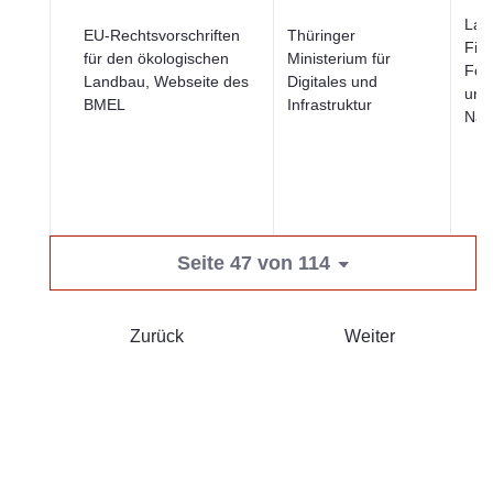
Land
EU-Rechtsvorschriften
Thüringer
Fisc
für den ökologischen
Ministerium für
Fors
Landbau, Webseite des
Digitales und
und
BMEL
Infrastruktur
Nah
Seite 47 von 114
Zurück
Weiter