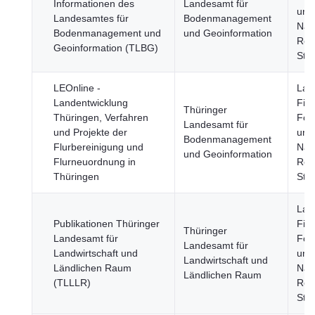
Informationen des
Landesamt für
und
Landesamtes für
Bodenmanagement
Nah
Bodenmanagement und
und Geoinformation
Reg
Geoinformation (TLBG)
Stä
LEOnline -
Land
Landentwicklung
Fisc
Thüringer
Thüringen, Verfahren
Fors
Landesamt für
und Projekte der
und
Bodenmanagement
Flurbereinigung und
Nah
und Geoinformation
Flur­neuordnung in
Reg
Thüringen
Stä
Land
Publikationen Thüringer
Fisc
Thüringer
Landesamt für
Fors
Landesamt für
Landwirtschaft und
und
Landwirtschaft und
Ländlichen Raum
Nah
Ländlichen Raum
(TLLLR)
Reg
Stä