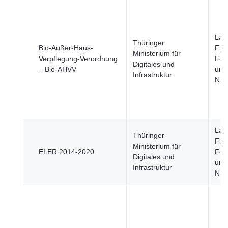
Land
Thüringer
Bio-Außer-Haus-
Fisc
Ministerium für
Verpflegung-Verordnung
Fors
Digitales und
– Bio-AHVV
und
Infrastruktur
Nah
Land
Thüringer
Fisc
Ministerium für
ELER 2014-2020
Fors
Digitales und
und
Infrastruktur
Nah