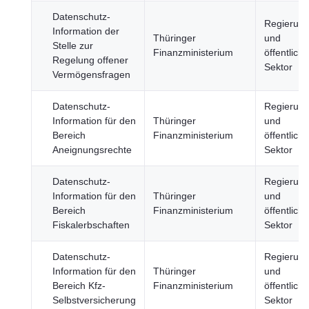
Datenschutz-
Regierun
Information der
Thüringer
und
Stelle zur
Finanzministerium
öffentliche
Regelung offener
Sektor
Vermögensfragen
Datenschutz-
Regierun
Information für den
Thüringer
und
Bereich
Finanzministerium
öffentliche
Aneignungsrechte
Sektor
Datenschutz-
Regierun
Information für den
Thüringer
und
Bereich
Finanzministerium
öffentliche
Fiskalerbschaften
Sektor
Datenschutz-
Regierun
Information für den
Thüringer
und
Bereich Kfz-
Finanzministerium
öffentliche
Selbstversicherung
Sektor