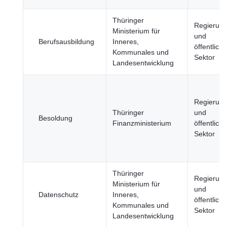
Thüringer
Regierun
Ministerium für
und
Berufsausbildung
Inneres,
öffentliche
Kommunales und
Sektor
Landesentwicklung
Regierun
Thüringer
und
Besoldung
Finanzministerium
öffentliche
Sektor
Thüringer
Regierun
Ministerium für
und
Datenschutz
Inneres,
öffentliche
Kommunales und
Sektor
Landesentwicklung