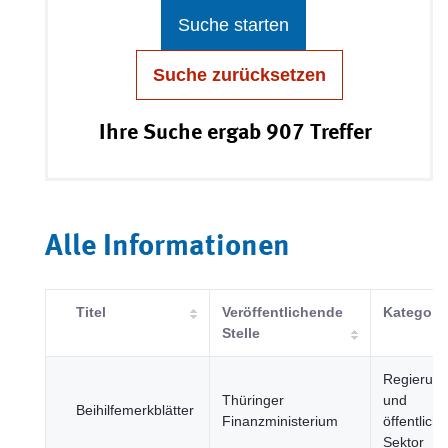
Suche starten
Suche zurücksetzen
Ihre Suche ergab 907 Treffer
Alle Informationen
Titel
Veröffentlichende
Kategori
Stelle
Regierun
Thüringer
und
Beihilfemerkblätter
Finanzministerium
öffentliche
Sektor