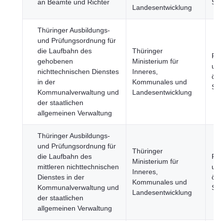
an Beamte und Richter
Se
Landesentwicklung
Thüringer Ausbildungs-
und Prüfungsordnung für
die Laufbahn des
Thüringer
Re
gehobenen
Ministerium für
un
nichttechnischen Dienstes
Inneres,
öff
in der
Kommunales und
Se
Kommunalverwaltung und
Landesentwicklung
der staatlichen
allgemeinen Verwaltung
Thüringer Ausbildungs-
und Prüfungsordnung für
Thüringer
die Laufbahn des
Re
Ministerium für
mittleren nichttechnischen
un
Inneres,
Dienstes in der
öff
Kommunales und
Kommunalverwaltung und
Se
Landesentwicklung
der staatlichen
allgemeinen Verwaltung