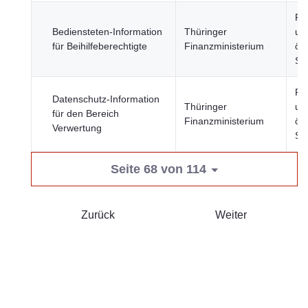
Re
Bediensteten-Information
Thüringer
un
für Beihilfeberechtigte
Finanzministerium
öff
Se
Re
Datenschutz-Information
Thüringer
un
für den Bereich
Finanzministerium
öff
Verwertung
Se
Seite 68 von 114
Zurück
Weiter