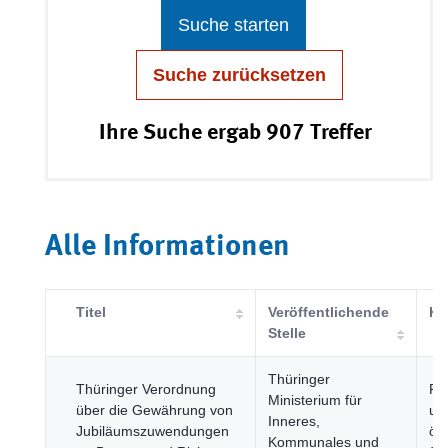
Suche starten
Suche zurücksetzen
Ihre Suche ergab 907 Treffer
Alle Informationen
Titel
Veröffentlichende
Ka
Stelle
Thüringer
Thüringer Verordnung
Re
Ministerium für
über die Gewährung von
un
Inneres,
Jubiläumszuwendungen
öff
Kommunales und