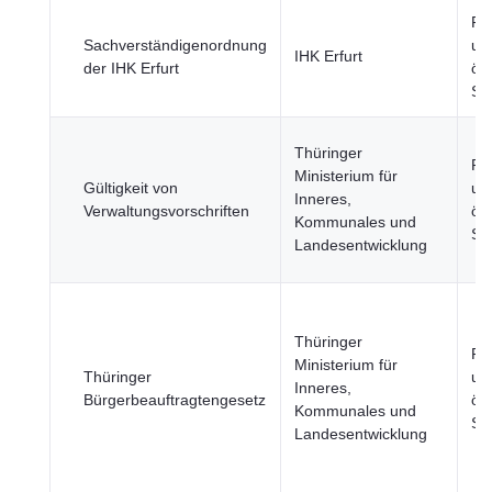
Re
Sachverständigenordnung
un
IHK Erfurt
der IHK Erfurt
öff
Se
Thüringer
Re
Ministerium für
Gültigkeit von
un
Inneres,
Verwaltungsvorschriften
öff
Kommunales und
Se
Landesentwicklung
Thüringer
Re
Ministerium für
Thüringer
un
Inneres,
Bürgerbeauftragtengesetz
öff
Kommunales und
Se
Landesentwicklung