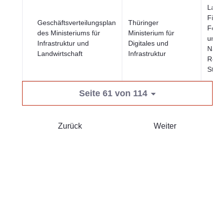
Land
Fisc
Geschäftsverteilungsplan
Thüringer
Fors
des Ministeriums für
Ministerium für
und
Infrastruktur und
Digitales und
Nah
Landwirtschaft
Infrastruktur
Reg
Stä
Seite 61 von 114
Zurück
Weiter