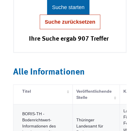
Suche starten
Suche zurücksetzen
Ihre Suche ergab 907 Treffer
Alle Informationen
Titel
Veröffentlichende
Kat
Stelle
Land
BORIS-TH -
Fisc
Bodenrichtwert-
Thüringer
Fors
Informationen des
Landesamt für
und