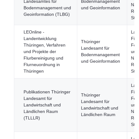
Landesamtes für
Bodenmanagement
Nah
Bodenmanagement und
und Geoinformation
Reg
Geoinformation (TLBG)
Stä
LEOnline -
Land
Landentwicklung
Fisc
Thüringer
Thüringen, Verfahren
Fors
Landesamt für
und Projekte der
und
Bodenmanagement
Flurbereinigung und
Nah
und Geoinformation
Flur­neuordnung in
Reg
Thüringen
Stä
Land
Publikationen Thüringer
Fisc
Thüringer
Landesamt für
Fors
Landesamt für
Landwirtschaft und
und
Landwirtschaft und
Ländlichen Raum
Nah
Ländlichen Raum
(TLLLR)
Reg
Stä
Land