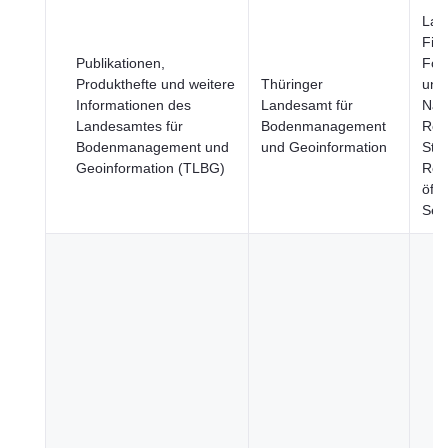
Land
Fisc
Publikationen,
Fors
Produkthefte und weitere
Thüringer
und
Informationen des
Landesamt für
Nah
Landesamtes für
Bodenmanagement
Reg
Bodenmanagement und
und Geoinformation
Städ
Geoinformation (TLBG)
Reg
öffe
Sek