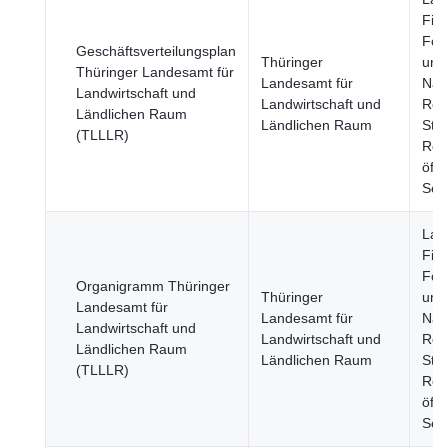
Fisc
Fors
Geschäftsverteilungsplan
Thüringer
und
Thüringer Landesamt für
Landesamt für
Nah
Landwirtschaft und
Landwirtschaft und
Reg
Ländlichen Raum
Ländlichen Raum
Städ
(TLLLR)
Reg
öffe
Sek
Land
Fisc
Fors
Organigramm Thüringer
Thüringer
und
Landesamt für
Landesamt für
Nah
Landwirtschaft und
Landwirtschaft und
Reg
Ländlichen Raum
Ländlichen Raum
Städ
(TLLLR)
Reg
öffe
Sek