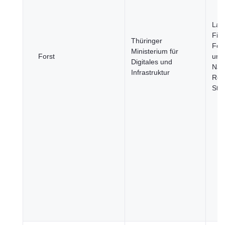
Land
Fisc
Thüringer
Fors
Ministerium für
Forst
und
Digitales und
Nah
Infrastruktur
Reg
Stä