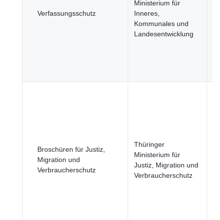
Ministerium für
u
Verfassungsschutz
Inneres,
öf
Kommunales und
Si
Landesentwicklung
R
u
öf
Se
B
u
Ge
Ju
R
Thüringer
u
Broschüren für Justiz,
Ministerium für
öf
Migration und
Justiz, Migration und
Si
Verbraucherschutz
Verbraucherschutz
R
u
öf
Se
Wi