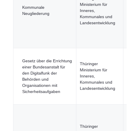
Ministerium für
T
Kommunale
Inneres,
R
Neugliederung
Kommunales und
St
Landesentwicklung
R
u
öf
Se
B
Gesetz über die Errichtung
u
Thüringer
einer Bundesanstalt für
Ge
Ministerium für
den Digitalfunk der
Ju
Inneres,
Behörden und
R
Kommunales und
Organisationen mit
u
Landesentwicklung
Sicherheitsaufgaben
öf
Si
B
u
Thüringer
Ge