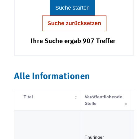
Suche starten
Suche zurücksetzen
Ihre Suche ergab 907 Treffer
Alle Informationen
Titel
Veröffentlichende
K
Stelle
B
u
Ge
Thüringer
In