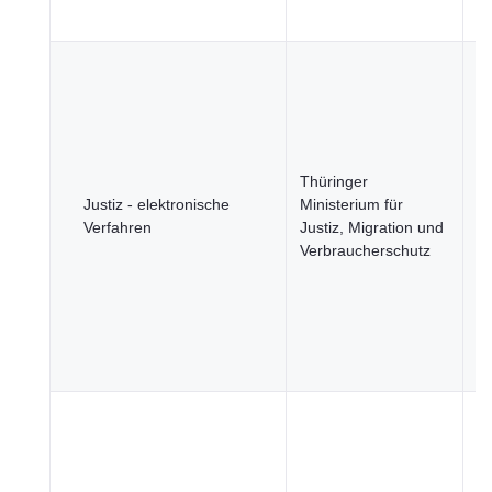
u
B
u
Ge
Ju
R
Thüringer
u
Justiz - elektronische
Ministerium für
öf
Verfahren
Justiz, Migration und
Si
Verbraucherschutz
R
u
öf
Se
Wi
u