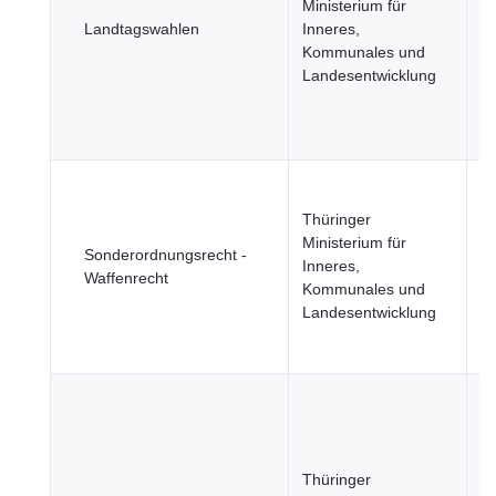
Ministerium für
Ju
Landtagswahlen
Inneres,
R
Kommunales und
u
Landesentwicklung
öf
Si
B
u
Thüringer
Ge
Ministerium für
Sonderordnungsrecht -
Ju
Inneres,
Waffenrecht
R
Kommunales und
u
Landesentwicklung
öf
Si
B
u
Ge
Ju
Thüringer
R