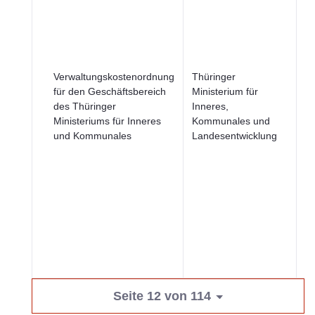
B
u
Ge
Ju
R
Verwaltungskostenordnung
Thüringer
u
für den Geschäftsbereich
Ministerium für
öf
des Thüringer
Inneres,
Si
Ministeriums für Inneres
Kommunales und
R
und Kommunales
Landesentwicklung
u
öf
Se
Wi
u
Seite 12 von 114