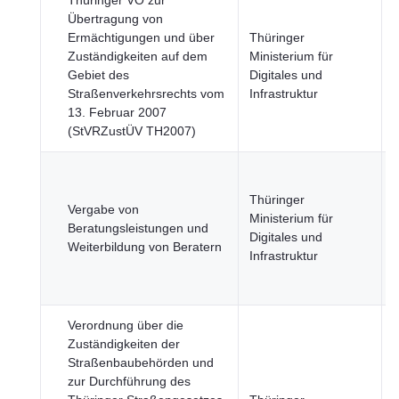
Thüringer VO zur
Übertragung von
Ermächtigungen und über
Thüringer
Zuständigkeiten auf dem
Ministerium für
Gebiet des
Digitales und
S
Straßenverkehrsrechts vom
Infrastruktur
13. Februar 2007
(StVRZustÜV TH2007)
L
F
Thüringer
Vergabe von
F
Ministerium für
Beratungsleistungen und
Digitales und
Weiterbildung von Beratern
N
Infrastruktur
W
Verordnung über die
Zuständigkeiten der
Straßenbaubehörden und
zur Durchführung des