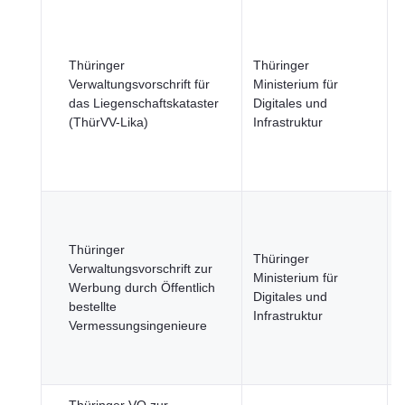
S
Thüringer
Thüringer
Verwaltungsvorschrift für
Ministerium für
u
das Liegenschaftskataster
Digitales und
S
(ThürVV-Lika)
Infrastruktur
ö
S
Thüringer
Thüringer
Verwaltungsvorschrift zur
S
Ministerium für
Werbung durch Öffentlich
Digitales und
bestellte
ö
Infrastruktur
Vermessungsingenieure
S