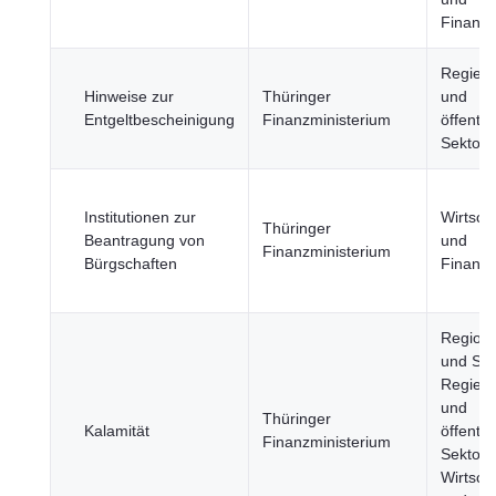
Finanz
Regier
Hinweise zur
Thüringer
und
Entgeltbescheinigung
Finanzministerium
öffentli
Sektor
Institutionen zur
Wirtsch
Thüringer
Beantragung von
und
Finanzministerium
Bürgschaften
Finanz
Region
und Stä
Regier
und
Thüringer
Kalamität
öffentli
Finanzministerium
Sektor,
Wirtsch