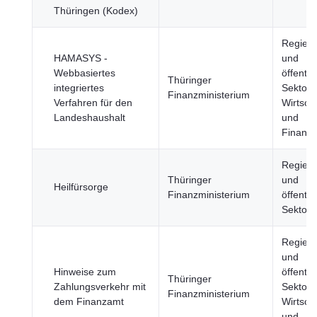
Thüringen (Kodex)
Regier
HAMASYS -
und
Webbasiertes
öffentli
Thüringer
integriertes
Sektor,
Finanzministerium
Verfahren für den
Wirtsch
Landeshaushalt
und
Finanz
Regier
Thüringer
und
Heilfürsorge
Finanzministerium
öffentli
Sektor
Regier
und
Hinweise zum
öffentli
Thüringer
Zahlungsverkehr mit
Sektor,
Finanzministerium
dem Finanzamt
Wirtsch
und