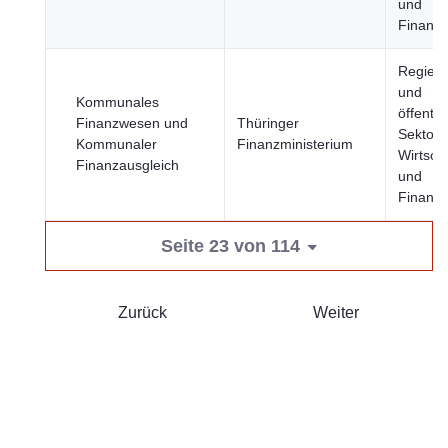
und
Finanz
Regier
und
Kommunales
öffentli
Finanzwesen und
Thüringer
Sektor,
Kommunaler
Finanzministerium
Wirtsch
Finanzausgleich
und
Finanz
Seite 23 von 114
Zurück
Weiter