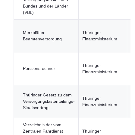
Bundes und der Länder
(VBL)
R
Merkblätter
Thüringer
u
Beamtenversorgung
Finanzministerium
öf
Se
R
Thüringer
u
Pensionsrechner
Finanzministerium
öf
Se
R
Thüringer Gesetz zu dem
Thüringer
u
Versorgungslastenteilungs-
Finanzministerium
öf
Staatsvertrag
Se
Verzeichnis der vom
R
Zentralen Fahrdienst
Thüringer
un