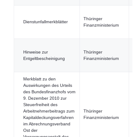
R
Thüringer
u
Dienstunfallmerkblätter
Finanzministerium
öf
Se
R
Hinweise zur
Thüringer
u
Entgeltbescheinigung
Finanzministerium
öf
Se
Merkblatt zu den
Auswirkungen des Urteils
des Bundesfinanzhofs vom
9. Dezember 2010 zur
Steuerfreiheit des
R
Arbeitnehmerbeitrags zum
Thüringer
u
Kapitaldeckungsverfahren
Finanzministerium
öf
im Abrechnungsverband
Se
Ost der
Versorgungsanstalt des