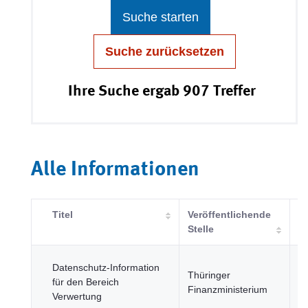
Suche starten
Suche zurücksetzen
Ihre Suche ergab 907 Treffer
Alle Informationen
Titel
Veröffentlichende
K
Stelle
R
Datenschutz-Information
Thüringer
u
für den Bereich
Finanzministerium
öf
Verwertung
Se