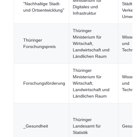
Ministerium für
"Nachhaltige Stadt-
Städte,
Digitales und
und Ortsentwicklung"
Verkehr
Infrastruktur
Umwelt
Thüringer
Ministerium für
Wissens
Thüringer
Wirtschaft,
und
Forschungspreis
Landwirtschaft und
Technol
Ländlichen Raum
Thüringer
Ministerium für
Wissens
Forschungsförderung
Wirtschaft,
und
Landwirtschaft und
Technol
Ländlichen Raum
Thüringer
_Gesundheit
Landesamt für
Gesund
Statistik