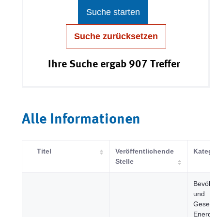
Suche starten
Suche zurücksetzen
Ihre Suche ergab 907 Treffer
Alle Informationen
Titel
Veröffentlichende
Katego
Stelle
Bevölk
und
Gesells
Energie