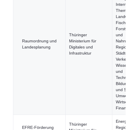
Interna
Themen
Landwir
Fischer
Forstwi
Thüringer
und
Raumordnung und
Ministerium für
Nahrung
Landesplanung
Digitales und
Region
Infrastruktur
Städte,
Verkehr
Wissens
und
Technol
Bildung
und Spo
Umwelt
Wirtsch
Finanz
Energie
Thüringer
EFRE-Förderung
Region