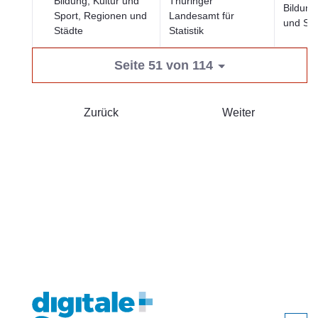
Bildung, Kultur und
Thüringer
Bildung
Sport, Regionen und
Landesamt für
und Spo
Städte
Statistik
Seite 51 von 114
Zurück
Weiter