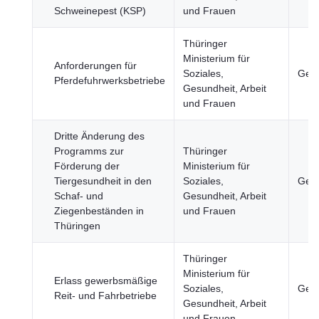
Schweinepest (KSP)
und Frauen
Thüringer
Ministerium für
Anforderungen für
Soziales,
Gesu
Pferdefuhrwerksbetriebe
Gesundheit, Arbeit
und Frauen
Dritte Änderung des
Programms zur
Thüringer
Förderung der
Ministerium für
Tiergesundheit in den
Soziales,
Gesu
Schaf- und
Gesundheit, Arbeit
Ziegenbeständen in
und Frauen
Thüringen
Thüringer
Ministerium für
Erlass gewerbsmäßige
Soziales,
Gesu
Reit- und Fahrbetriebe
Gesundheit, Arbeit
und Frauen