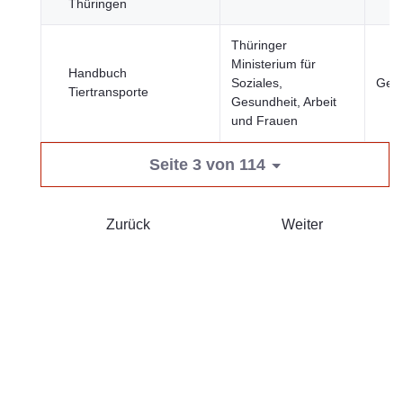
Thüringen
Thüringer
Ministerium für
Handbuch
Soziales,
Gesu
Tiertransporte
Gesundheit, Arbeit
und Frauen
Seite 3 von 114
Zurück
Weiter