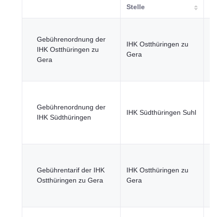
Stelle
Re
Gebührenordnung der
öf
IHK Ostthüringen zu
IHK Ostthüringen zu
Se
Gera
Gera
Wi
Fi
Re
öf
Gebührenordnung der
IHK Südthüringen Suhl
Se
IHK Südthüringen
Wi
Fi
Re
öf
Gebührentarif der IHK
IHK Ostthüringen zu
Se
Ostthüringen zu Gera
Gera
Wi
Fi