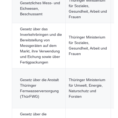
Thüringer Ministerium
Gesetzliches Mess- und
für Soziales,
Wi
Eichwesen,
Gesundheit, Arbeit und
Fi
Beschussamt
Frauen
Gesetz über das
Inverkehrbringen und die
Thüringer Ministerium
Bereitstellung von
für Soziales,
Wi
Messgeräten auf dem
Gesundheit, Arbeit und
Fi
Markt, ihre Verwendung
Frauen
und Eichung sowie über
Fertigpackungen
Ge
Gesetz über die Anstalt
Thüringer Ministerium
La
Thüringer
für Umwelt, Energie,
Fi
Fernwasserversorgung
Naturschutz und
Fo
(ThürFWG)
Forsten
u
Na
Gesetz über die