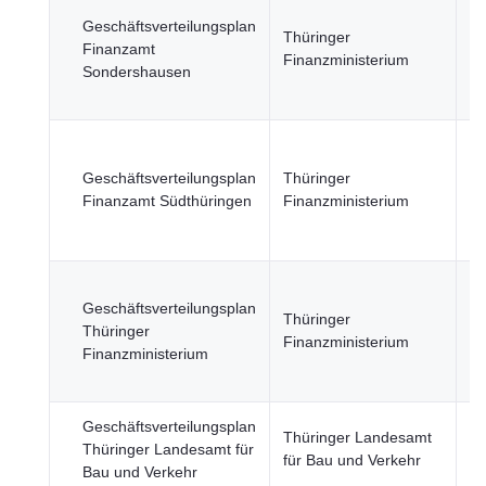
Re
Geschäftsverteilungsplan
öf
Thüringer
Finanzamt
Se
Finanzministerium
Sondershausen
Wi
Fi
Re
öf
Geschäftsverteilungsplan
Thüringer
Se
Finanzamt Südthüringen
Finanzministerium
Wi
Fi
Re
Geschäftsverteilungsplan
öf
Thüringer
Thüringer
Se
Finanzministerium
Finanzministerium
Wi
Fi
Geschäftsverteilungsplan
Thüringer Landesamt
Thüringer Landesamt für
Ve
für Bau und Verkehr
Bau und Verkehr