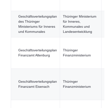
Re
St
Geschäftsverteilungsplan
Thüringer Ministerium
Re
des Thüringer
für Inneres,
öf
Ministeriums für Inneres
Kommunales und
Se
und Kommunales
Landesentwicklung
Re
öf
Geschäftsverteilungsplan
Thüringer
Se
Finanzamt Altenburg
Finanzministerium
Wi
Fi
Re
öf
Geschäftsverteilungsplan
Thüringer
Se
Finanzamt Eisenach
Finanzministerium
Wi
Fi
Re