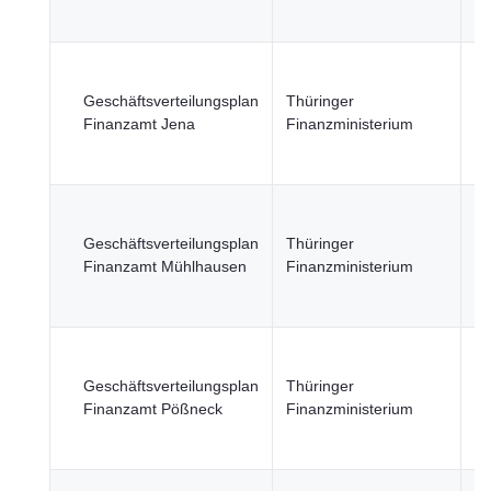
Fi
Re
öf
Geschäftsverteilungsplan
Thüringer
Se
Finanzamt Jena
Finanzministerium
Wi
Fi
Re
öf
Geschäftsverteilungsplan
Thüringer
Se
Finanzamt Mühlhausen
Finanzministerium
Wi
Fi
Re
öf
Geschäftsverteilungsplan
Thüringer
Se
Finanzamt Pößneck
Finanzministerium
Wi
Fi