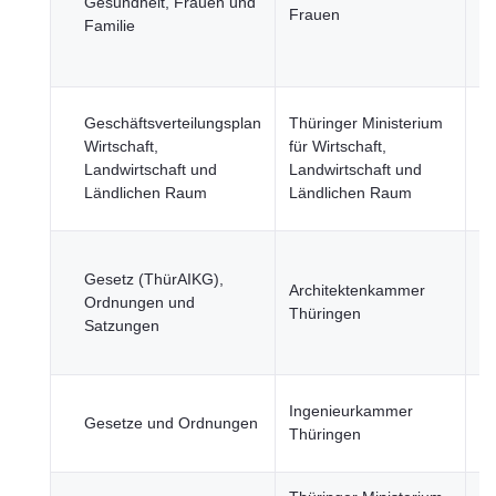
Gesundheit, Frauen und
Frauen
un
Familie
Wi
Fi
Wi
Geschäftsverteilungsplan
Thüringer Ministerium
u
Wirtschaft,
für Wirtschaft,
Te
Landwirtschaft und
Landwirtschaft und
Wi
Ländlichen Raum
Ländlichen Raum
Fi
Be
Gesetz (ThürAIKG),
u
Architektenkammer
Ordnungen und
Ge
Thüringen
Satzungen
Bi
un
Be
Ingenieurkammer
Gesetze und Ordnungen
u
Thüringen
Ge