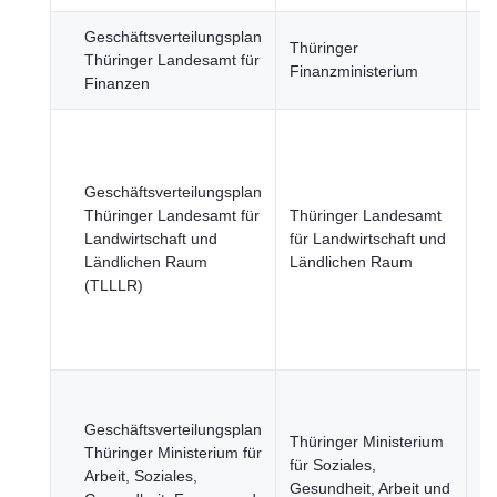
Geschäftsverteilungsplan
Re
Thüringer
Thüringer Landesamt für
öf
Finanzministerium
Finanzen
Se
La
Fi
Fo
Geschäftsverteilungsplan
u
Thüringer Landesamt für
Thüringer Landesamt
Na
Landwirtschaft und
für Landwirtschaft und
Re
Ländlichen Raum
Ländlichen Raum
St
(TLLLR)
Re
öf
Se
Ge
Be
Geschäftsverteilungsplan
Thüringer Ministerium
u
Thüringer Ministerium für
für Soziales,
Ge
Arbeit, Soziales,
Gesundheit, Arbeit und
Bi