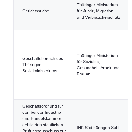
Ju
Thüringer Ministerium
Re
Gerichtssuche
für Justiz, Migration
un
und Verbraucherschutz
Si
Ge
Be
u
Thüringer Ministerium
Ge
Geschäftsbereich des
für Soziales,
In
Thüringer
Gesundheit, Arbeit und
T
Sozialministeriums
Frauen
Bi
un
Wi
Fi
Geschäftsordnung für
den bei der Industrie-
und Handelskammer
gebildeten staatlichen
Bi
IHK Südthüringen Suhl
Prüfungsausschuss zur
un