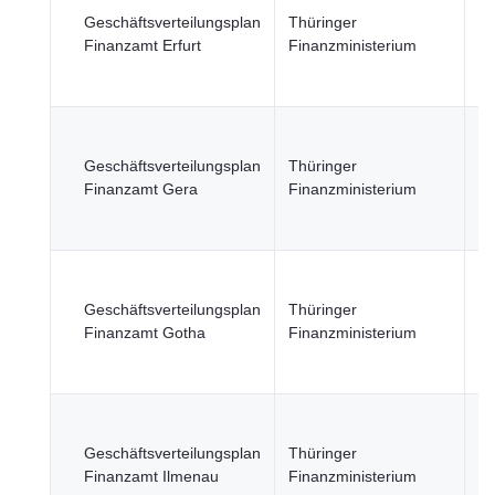
öf
Geschäftsverteilungsplan
Thüringer
Se
Finanzamt Erfurt
Finanzministerium
Wi
Fi
Re
öf
Geschäftsverteilungsplan
Thüringer
Se
Finanzamt Gera
Finanzministerium
Wi
Fi
Re
öf
Geschäftsverteilungsplan
Thüringer
Se
Finanzamt Gotha
Finanzministerium
Wi
Fi
Re
öf
Geschäftsverteilungsplan
Thüringer
Se
Finanzamt Ilmenau
Finanzministerium
Wi