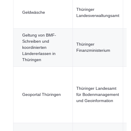
Thüringer
Wi
Geldwäsche
Landesverwaltungsamt
Fi
Geltung von BMF-
Re
Schreiben und
öf
Thüringer
koordinierten
Se
Finanzministerium
Ländererlassen in
Wi
Thüringen
Fi
Re
Thüringer Landesamt
St
Geoportal Thüringen
für Bodenmanagement
Ve
und Geoinformation
U