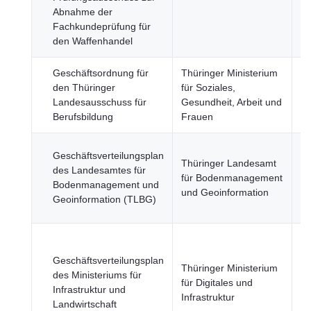
Abnahme der
Fachkundeprüfung für
den Waffenhandel
Geschäftsordnung für
Thüringer Ministerium
den Thüringer
für Soziales,
Wi
Landesausschuss für
Gesundheit, Arbeit und
Fi
Berufsbildung
Frauen
Re
Geschäftsverteilungsplan
Thüringer Landesamt
St
des Landesamtes für
für Bodenmanagement
Re
Bodenmanagement und
und Geoinformation
öf
Geoinformation (TLBG)
Se
La
Fi
Geschäftsverteilungsplan
Thüringer Ministerium
Fo
des Ministeriums für
für Digitales und
u
Infrastruktur und
Infrastruktur
Na
Landwirtschaft