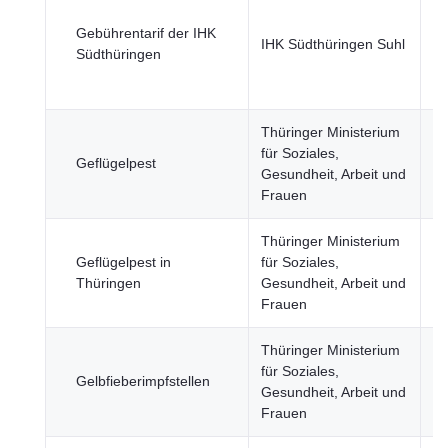
Re
öf
Gebührentarif der IHK
IHK Südthüringen Suhl
Se
Südthüringen
Wi
Fi
Thüringer Ministerium
für Soziales,
Geflügelpest
Ge
Gesundheit, Arbeit und
Frauen
Thüringer Ministerium
Geflügelpest in
für Soziales,
Ge
Thüringen
Gesundheit, Arbeit und
Frauen
Thüringer Ministerium
für Soziales,
Gelbfieberimpfstellen
Ge
Gesundheit, Arbeit und
Frauen