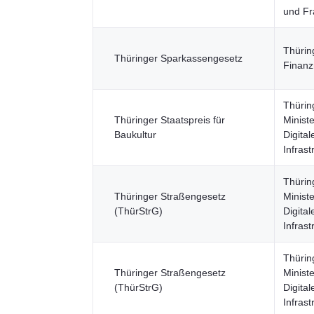
und F
Thürin
Thüringer Sparkassengesetz
Finanz
Thürin
Thüringer Staatspreis für
Ministe
Baukultur
Digita
Infrast
Thürin
Thüringer Straßengesetz
Ministe
(ThürStrG)
Digita
Infrast
Thürin
Thüringer Straßengesetz
Ministe
(ThürStrG)
Digita
Infrast