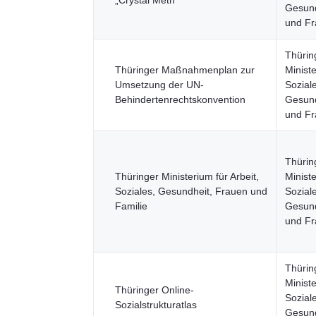
„Crystal Meth“
Gesund
und F
Thürin
Thüringer Maßnahmenplan zur
Ministe
Umsetzung der UN-
Sozial
Behindertenrechtskonvention
Gesund
und F
Thürin
Thüringer Ministerium für Arbeit,
Ministe
Soziales, Gesundheit, Frauen und
Sozial
Familie
Gesund
und F
Thürin
Ministe
Thüringer Online-
Sozial
Sozialstrukturatlas
Gesund