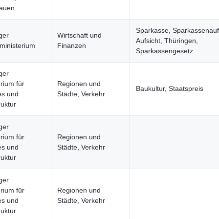
rauen
Sparkasse, Sparkassenaufs
ger
Wirtschaft und
Aufsicht, Thüringen,
ministerium
Finanzen
Sparkassengesetz
ger
rium für
Regionen und
Baukultur, Staatspreis
les und
Städte, Verkehr
ruktur
ger
rium für
Regionen und
les und
Städte, Verkehr
ruktur
ger
rium für
Regionen und
les und
Städte, Verkehr
ruktur