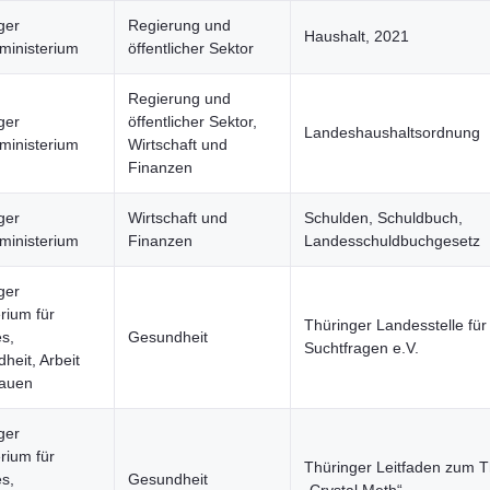
ger
Regierung und
Haushalt, 2021
ministerium
öffentlicher Sektor
Regierung und
ger
öffentlicher Sektor,
Landeshaushaltsordnung
ministerium
Wirtschaft und
Finanzen
ger
Wirtschaft und
Schulden, Schuldbuch,
ministerium
Finanzen
Landesschuldbuchgesetz
ger
rium für
Thüringer Landesstelle für
es,
Gesundheit
Suchtfragen e.V.
heit, Arbeit
rauen
ger
rium für
Thüringer Leitfaden zum 
es,
Gesundheit