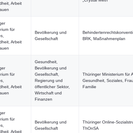
„Crystal Meth“
heit, Arbeit
rauen
ger
rium für
Bevölkerung und
Behindertenrechtskonvent
es,
Gesellschaft
BRK, Maßnahmenplan
heit, Arbeit
rauen
Gesundheit,
ger
Bevölkerung und
rium für
Gesellschaft,
Thüringer Ministerium für A
es,
Regierung und
Gesundheit, Soziales, Fra
heit, Arbeit
öffentlicher Sektor,
Familie
rauen
Wirtschaft und
Finanzen
ger
rium für
Bevölkerung und
Thüringer Online-Sozialstru
es,
Gesellschaft
ThOnSA
heit, Arbeit