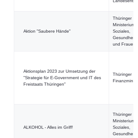
Landesentwi
Thüringer
Ministerium f
Aktion "Saubere Hände"
Soziales,
Gesundheit, 
und Frauen
Aktionsplan 2023 zur Umsetzung der
Thüringer
"Strategie für E-Government und IT des
Finanzminist
Freistaats Thüringen"
Thüringer
Ministerium f
ALKOHOL - Alles im Griff!
Soziales,
Gesundheit, 