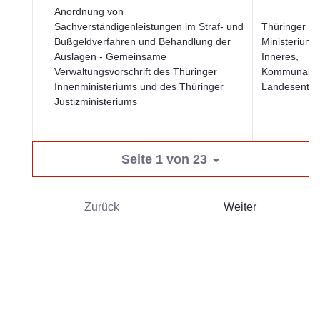
Anordnung von
Sachverständigenleistungen im Straf- und
Thüringer
Bußgeldverfahren und Behandlung der
Ministerium f
Auslagen - Gemeinsame
Inneres,
Verwaltungsvorschrift des Thüringer
Kommunales
Innenministeriums und des Thüringer
Landesentwi
Justizministeriums
Seite 1 von 23
Zurück
Weiter