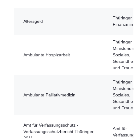
Thüringer
Altersgeld
Finanzminist
Thüringer
Ministerium f
Ambulante Hospizarbeit
Soziales,
Gesundheit, 
und Frauen
Thüringer
Ministerium f
Ambulante Palliativmedizin
Soziales,
Gesundheit, 
und Frauen
Amt für Verfassungsschutz -
Amt für
Verfassungsschutzbericht Thüringen
Verfassungs