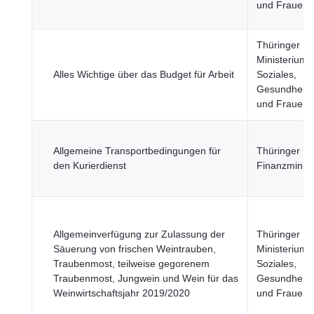
und Frauen
Thüringer
Ministerium f
Alles Wichtige über das Budget für Arbeit
Soziales,
Gesundheit, 
und Frauen
Allgemeine Transportbedingungen für
Thüringer
den Kurierdienst
Finanzminist
Allgemeinverfügung zur Zulassung der
Thüringer
Säuerung von frischen Weintrauben,
Ministerium f
Traubenmost, teilweise gegorenem
Soziales,
Traubenmost, Jungwein und Wein für das
Gesundheit, 
Weinwirtschaftsjahr 2019/2020
und Frauen