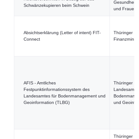
Gesundheit, 
Schwänzekupieren beim Schwein
und Frauen
Absichtserklärung (Letter of intent) FIT-
Thüringer
Connect
Finanzminist
AFIS - Amtliches
Thüringer
Festpunktinformationssystem des
Landesamt f
Landesamtes für Bodenmanagement und
Bodenmana
Geoinformation (TLBG)
und Geoinfo
Thüringer