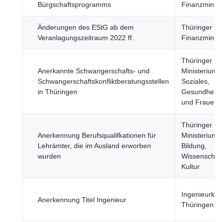
Bürgschaftsprogramms
Finanzminist
Änderungen des EStG ab dem
Thüringer
Veranlagungszeitraum 2022 ff.
Finanzminist
Thüringer
Anerkannte Schwangerschafts- und
Ministerium f
Schwangerschaftskonfliktberatungsstellen
Soziales,
in Thüringen
Gesundheit, 
und Frauen
Thüringer
Anerkennung Berufsqualifkationen für
Ministerium f
Lehrämter, die im Ausland erworben
Bildung,
wurden
Wissenschaf
Kultur
Ingenieurk
Anerkennung Titel Ingenieur
Thüringen