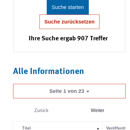
Suche starten
Suche zurücksetzen
Ihre Suche ergab 907 Treffer
Alle Informationen
Seite 1 von 23
Zurück
Weiter
Titel
Veröffentli