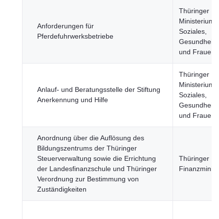
Thüringer
Ministerium f
Anforderungen für
Soziales,
Pferdefuhrwerksbetriebe
Gesundheit, 
und Frauen
Thüringer
Ministerium f
Anlauf- und Beratungsstelle der Stiftung
Soziales,
Anerkennung und Hilfe
Gesundheit, 
und Frauen
Anordnung über die Auflösung des
Bildungszentrums der Thüringer
Steuerverwaltung sowie die Errichtung
Thüringer
der Landesfinanzschule und Thüringer
Finanzminist
Verordnung zur Bestimmung von
Zuständigkeiten