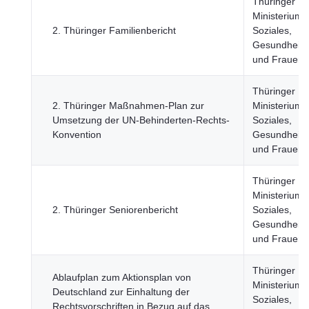
Thüringer
Ministerium f
2. Thüringer Familienbericht
Soziales,
Gesundheit, 
und Frauen
Thüringer
2. Thüringer Maßnahmen-Plan zur
Ministerium f
Umsetzung der UN-Behinderten-Rechts-
Soziales,
Konvention
Gesundheit, 
und Frauen
Thüringer
Ministerium f
2. Thüringer Seniorenbericht
Soziales,
Gesundheit, 
und Frauen
Thüringer
Ablaufplan zum Aktionsplan von
Ministerium f
Deutschland zur Einhaltung der
Soziales,
Rechtsvorschriften in Bezug auf das