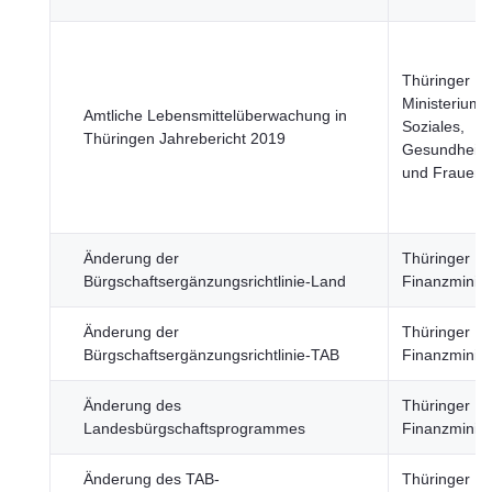
Thüringer
Ministerium f
Amtliche Lebensmittelüberwachung in
Soziales,
Thüringen Jahrebericht 2019
Gesundheit, 
und Frauen
Änderung der
Thüringer
Bürgschaftsergänzungsrichtlinie-Land
Finanzminist
Änderung der
Thüringer
Bürgschaftsergänzungsrichtlinie-TAB
Finanzminist
Änderung des
Thüringer
Landesbürgschaftsprogrammes
Finanzminist
Änderung des TAB-
Thüringer