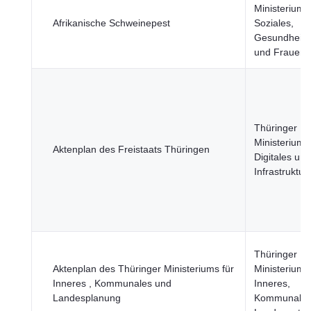
Ministerium f
Afrikanische Schweinepest
Soziales,
Gesundheit, 
und Frauen
Thüringer
Ministerium f
Aktenplan des Freistaats Thüringen
Digitales und
Infrastruktur
Thüringer
Aktenplan des Thüringer Ministeriums für
Ministerium f
Inneres , Kommunales und
Inneres,
Landesplanung
Kommunales