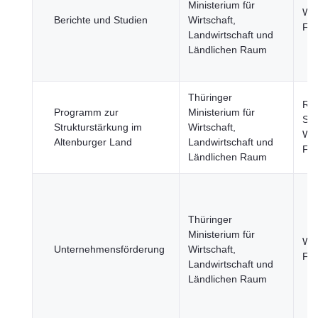
Ministerium für
Wir
Berichte und Studien
Wirtschaft,
Fi
Landwirtschaft und
Ländlichen Raum
Thüringer
Re
Programm zur
Ministerium für
Stä
Strukturstärkung im
Wirtschaft,
Wir
Altenburger Land
Landwirtschaft und
Fi
Ländlichen Raum
Thüringer
Ministerium für
Wir
Unternehmensförderung
Wirtschaft,
Fi
Landwirtschaft und
Ländlichen Raum