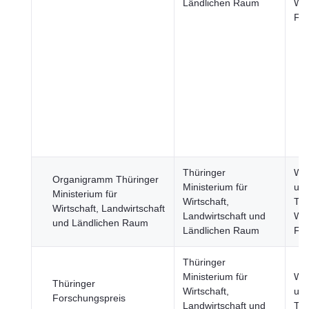
Ländlichen Raum
Wir
Fi
Thüringer
Wis
Organigramm Thüringer
Ministerium für
un
Ministerium für
Wirtschaft,
Tec
Wirtschaft, Landwirtschaft
Landwirtschaft und
Wir
und Ländlichen Raum
Ländlichen Raum
Fi
Thüringer
Ministerium für
Wis
Thüringer
Wirtschaft,
un
Forschungspreis
Landwirtschaft und
Tec