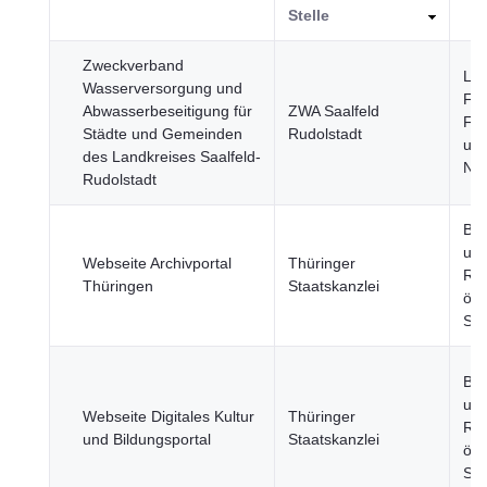
Stelle
Zweckverband
Lan
Wasserversorgung und
Fis
Abwasserbeseitigung für
ZWA Saalfeld
For
Städte und Gemeinden
Rudolstadt
un
des Landkreises Saalfeld-
Nah
Rudolstadt
Bil
und
Webseite Archivportal
Thüringer
Reg
Thüringen
Staatskanzlei
öff
Sek
Bil
und
Webseite Digitales Kultur
Thüringer
Reg
und Bildungsportal
Staatskanzlei
öff
Sek