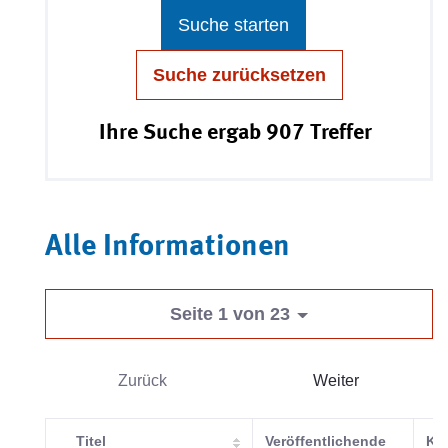
Suche starten
Suche zurücksetzen
Ihre Suche ergab 907 Treffer
Alle Informationen
Seite 1 von 23
Zurück
Weiter
Titel
Veröffentlichende
Kat