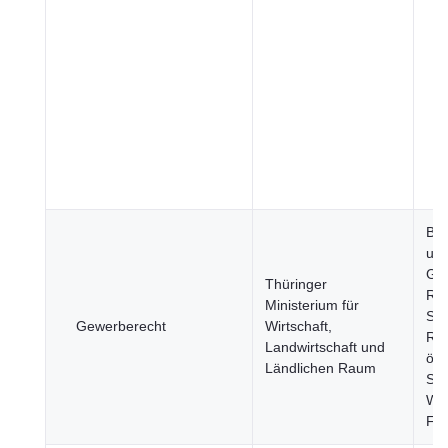
Bev
un
Ges
Thüringer
Re
Ministerium für
Stä
Gewerberecht
Wirtschaft,
Reg
Landwirtschaft und
öff
Ländlichen Raum
Sek
Wir
Fi