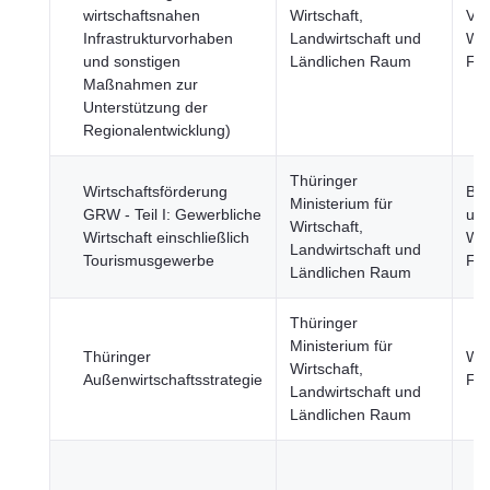
wirtschaftsnahen
Wirtschaft,
Ver
Infrastrukturvorhaben
Landwirtschaft und
Wir
und sonstigen
Ländlichen Raum
Fi
Maßnahmen zur
Unterstützung der
Regionalentwicklung)
Thüringer
Wirtschaftsförderung
Bil
Ministerium für
GRW - Teil I: Gewerbliche
und
Wirtschaft,
Wirtschaft einschließlich
Wir
Landwirtschaft und
Tourismusgewerbe
Fi
Ländlichen Raum
Thüringer
Ministerium für
Thüringer
Wir
Wirtschaft,
Außenwirtschaftsstrategie
Fi
Landwirtschaft und
Ländlichen Raum