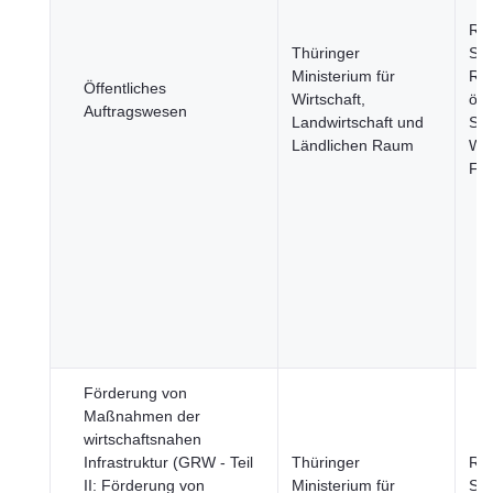
Re
Thüringer
Stä
Ministerium für
Reg
Öffentliches
Wirtschaft,
öff
Auftragswesen
Landwirtschaft und
Sek
Ländlichen Raum
Wir
Fi
Förderung von
Maßnahmen der
wirtschaftsnahen
Infrastruktur (GRW - Teil
Thüringer
Re
II: Förderung von
Ministerium für
Stä