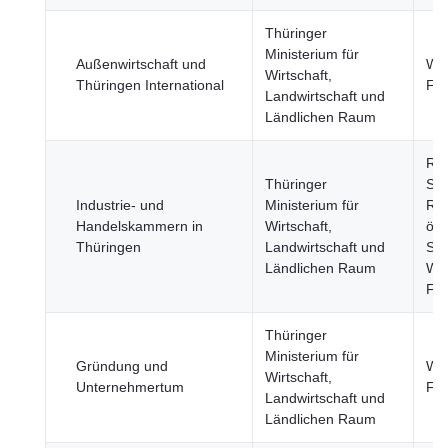
Thüringer
Ministerium für
Außenwirtschaft und
Wir
Wirtschaft,
Thüringen International
Fi
Landwirtschaft und
Ländlichen Raum
Re
Thüringer
Stä
Industrie- und
Ministerium für
Reg
Handelskammern in
Wirtschaft,
öff
Thüringen
Landwirtschaft und
Sek
Ländlichen Raum
Wir
Fi
Thüringer
Ministerium für
Gründung und
Wir
Wirtschaft,
Unternehmertum
Fi
Landwirtschaft und
Ländlichen Raum