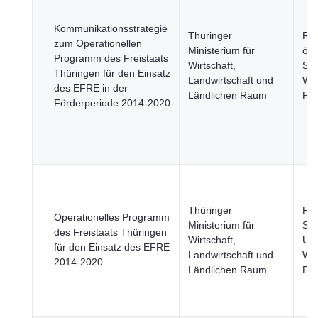
Kommunikationsstrategie
Thüringer
Reg
zum Operationellen
Ministerium für
öff
Programm des Freistaats
Wirtschaft,
Sek
Thüringen für den Einsatz
Landwirtschaft und
Wir
des EFRE in der
Ländlichen Raum
Fi
Förderperiode 2014-2020
Thüringer
Re
Operationelles Programm
Ministerium für
Stä
des Freistaats Thüringen
Wirtschaft,
Umw
für den Einsatz des EFRE
Landwirtschaft und
Wir
2014-2020
Ländlichen Raum
Fi