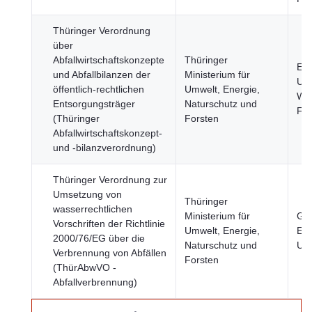
Thüringer Verordnung
über
Abfallwirtschaftskonzepte
Thüringer
Ene
und Abfallbilanzen der
Ministerium für
Umw
öffentlich-rechtlichen
Umwelt, Energie,
Wir
Entsorgungsträger
Naturschutz und
Fi
(Thüringer
Forsten
Abfallwirtschaftskonzept-
und -bilanzverordnung)
Thüringer Verordnung zur
Umsetzung von
Thüringer
wasserrechtlichen
Ministerium für
Ges
Vorschriften der Richtlinie
Umwelt, Energie,
Ene
2000/76/EG über die
Naturschutz und
Um
Verbrennung von Abfällen
Forsten
(ThürAbwVO -
Abfallverbrennung)