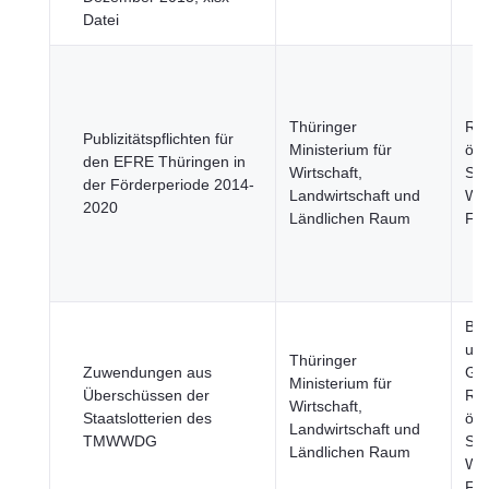
Datei
Thüringer
Reg
Publizitätspflichten für
Ministerium für
öff
den EFRE Thüringen in
Wirtschaft,
Sek
der Förderperiode 2014-
Landwirtschaft und
Wir
2020
Ländlichen Raum
Fi
Bev
un
Thüringer
Zuwendungen aus
Ges
Ministerium für
Überschüssen der
Reg
Wirtschaft,
Staatslotterien des
öff
Landwirtschaft und
TMWWDG
Sek
Ländlichen Raum
Wir
Fi