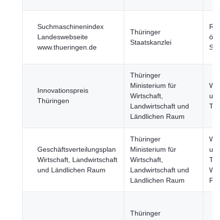
Suchmaschinenindex
Reg
Thüringer
Landeswebseite
öff
Staatskanzlei
www.thueringen.de
Sek
Thüringer
Ministerium für
Wis
Innovationspreis
Wirtschaft,
un
Thüringen
Landwirtschaft und
Tec
Ländlichen Raum
Thüringer
Wis
Geschäftsverteilungsplan
Ministerium für
un
Wirtschaft, Landwirtschaft
Wirtschaft,
Tec
und Ländlichen Raum
Landwirtschaft und
Wir
Ländlichen Raum
Fi
Thüringer