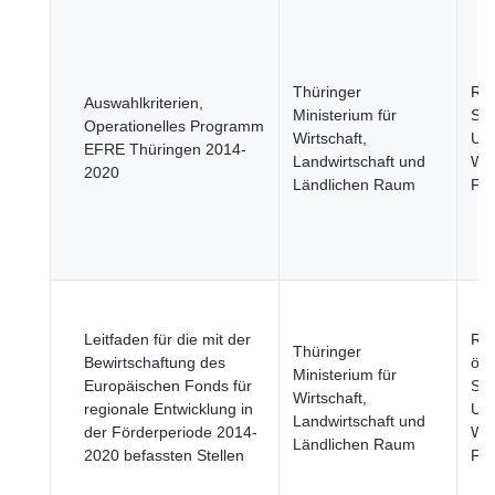
Thüringer
Re
Auswahlkriterien,
Ministerium für
Stä
Operationelles Programm
Wirtschaft,
Umw
EFRE Thüringen 2014-
Landwirtschaft und
Wir
2020
Ländlichen Raum
Fi
Leitfaden für die mit der
Reg
Thüringer
Bewirtschaftung des
öff
Ministerium für
Europäischen Fonds für
Sek
Wirtschaft,
regionale Entwicklung in
Umw
Landwirtschaft und
der Förderperiode 2014-
Wir
Ländlichen Raum
2020 befassten Stellen
Fi