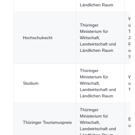
Ländlichen Raum
Wis
Thüringer
un
Ministerium für
Tec
Hochschulrecht
Wirtschaft,
Jus
Landwirtschaft und
Re
Ländlichen Raum
und
Sic
Thüringer
Ministerium für
Wis
Studium
Wirtschaft,
un
Landwirtschaft und
Tec
Ländlichen Raum
Thüringer
Ministerium für
Bil
Thüringer Tourismuspreis
Wirtschaft,
und
Landwirtschaft und