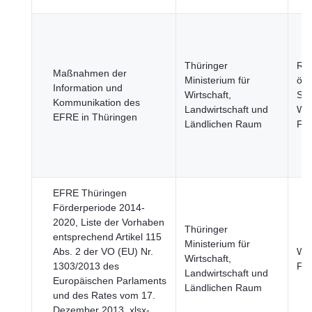
Thüringer
Reg
Maßnahmen der
Ministerium für
öff
Information und
Wirtschaft,
Sek
Kommunikation des
Landwirtschaft und
Wir
EFRE in Thüringen
Ländlichen Raum
Fi
EFRE Thüringen
Förderperiode 2014-
2020, Liste der Vorhaben
Thüringer
entsprechend Artikel 115
Ministerium für
Abs. 2 der VO (EU) Nr.
Wir
Wirtschaft,
1303/2013 des
Fi
Landwirtschaft und
Europäischen Parlaments
Ländlichen Raum
und des Rates vom 17.
Dezember 2013, xlsx-