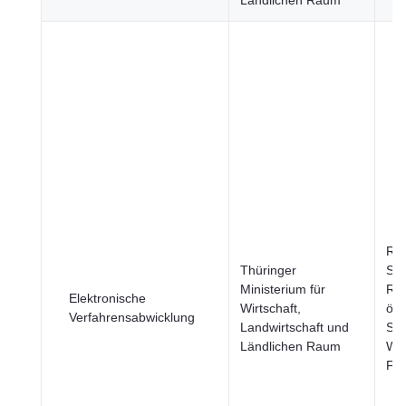
Ländlichen Raum
Re
Thüringer
Stä
Ministerium für
Reg
Elektronische
Wirtschaft,
öff
Verfahrensabwicklung
Landwirtschaft und
Sek
Ländlichen Raum
Wir
Fi