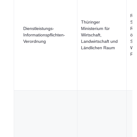
Re
Thüringer
Stä
Dienstleistungs-
Ministerium für
Reg
Informationspflichten-
Wirtschaft,
öff
Verordnung
Landwirtschaft und
Sek
Ländlichen Raum
Wir
Fi