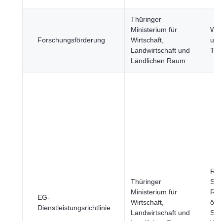
Thüringer
Ministerium für
Wis
Forschungsförderung
Wirtschaft,
un
Landwirtschaft und
Tec
Ländlichen Raum
Re
Thüringer
Stä
Ministerium für
Reg
EG-
Wirtschaft,
öff
Dienstleistungsrichtlinie
Landwirtschaft und
Sek