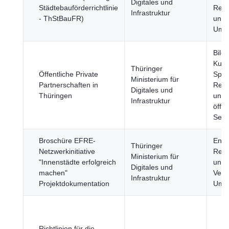
Digitales und
Städtebauförderrichtlinie
Regi
Infrastruktur
- ThStBauFR)
und 
Umw
Bild
Kult
Thüringer
Öffentliche Private
Spor
Ministerium für
Partnerschaften in
Regi
Digitales und
Thüringen
und
Infrastruktur
öffen
Sekt
Broschüre EFRE-
Ener
Thüringer
Netzwerkinitiative
Regi
Ministerium für
"Innenstädte erfolgreich
und 
Digitales und
machen"
Verk
Infrastruktur
Projektdokumentation
Umw
Richtlinien für die