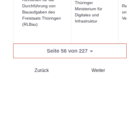
Thüringer
Durchführung von
Regi
Ministerium für
Bauaufgaben des
und 
Digitales und
Freistaats Thüringen
Verk
Infrastruktur
(RLBau)
Seite 56 von 227
Zurück
Weiter