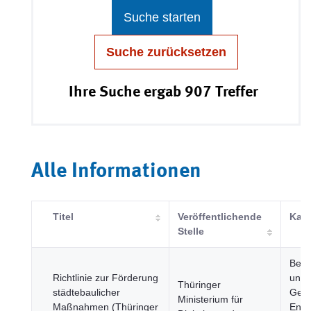
Suche starten
Suche zurücksetzen
Ihre Suche ergab 907 Treffer
Alle Informationen
Titel
Veröffentlichende
Kate
Stelle
Bevö
Richtlinie zur Förderung
und
Thüringer
städtebaulicher
Gese
Ministerium für
Maßnahmen (Thüringer
Ener