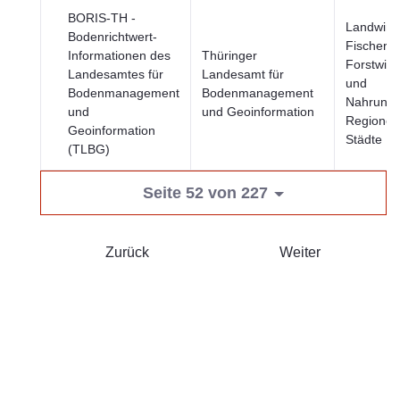
BORIS-TH -
Landwirts
Bodenrichtwert-
Fischerei
Informationen des
Thüringer
Forstwirt
Landesamtes für
Landesamt für
und
Bodenmanagement
Bodenmanagement
Nahrungsm
und
und Geoinformation
Regionen
Geoinformation
Städte
(TLBG)
Seite 52 von 227
Zurück
Weiter