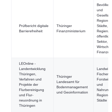
Bevölker
und
Gesellsch
Regionen
Prüfbericht digitale
Thüringer
Städte,
Barrierefreiheit
Finanzministerium
Regierun
öffentlich
Sektor,
Wirtschaf
Finanzen
LEOnline -
Landentwicklung
Landwirts
Thüringen,
Fischerei
Thüringer
Verfahren und
Forstwirt
Landesamt für
Projekte der
und
Bodenmanagement
Flurbereinigung
Nahrungsm
und Geoinformation
und Flur­
Regionen
neuordnung in
Städte
Thüringen